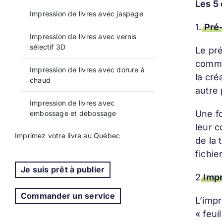
Les 5
Impression de livres avec jaspage
1.
Pré
Impression de livres avec vernis
sélectif 3D
Le pr
commen
Impression de livres avec dorure à
la cré
chaud
autre 
Impression de livres avec
Une fo
embossage et débossage
leur c
Imprimez votre livre au Québec
de la
fichie
Je suis prêt à publier
2.
Impr
Commander un service
L’impr
« feui