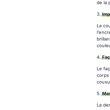
de la 
3.
Imp
La cou
l’encr
brilla
coule
4.
Fa
Le fa
corps 
cousu
5.
Mas
La der