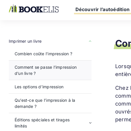
Passer
au
Découvrir l’autoédition
contenu
Com
Imprimer un livre
Combien coûte l’impression ?
Lorsq
Comment se passe l’impression
d’un livre ?
entièr
Les options d’impression
Chez B
comman
Qu’est-ce que l’impression à la
comma
demande ?
ouvrés
perme
Éditions spéciales et tirages
limités