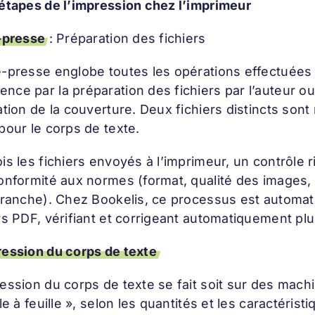
 étapes de l’impression chez l’imprimeur
-presse
: Préparation des fichiers
é-presse englobe toutes les opérations effectuées 
ce par la préparation des fichiers par l’auteur ou
ation de la couverture. Deux fichiers distincts son
pour le corps de texte.
is les fichiers envoyés à l’imprimeur, un contrôle 
onformité aux normes (format, qualité des images, 
 tranche). Chez Bookelis, ce processus est automa
rs PDF, vérifiant et corrigeant automatiquement pl
ession du corps de texte
ession du corps de texte se fait soit sur des mach
lle à feuille », selon les quantités et les caractérist