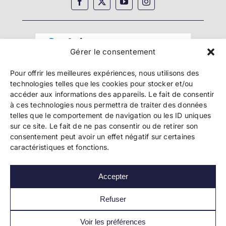
Gérer le consentement
Pour offrir les meilleures expériences, nous utilisons des
technologies telles que les cookies pour stocker et/ou
accéder aux informations des appareils. Le fait de consentir
à ces technologies nous permettra de traiter des données
telles que le comportement de navigation ou les ID uniques
Copyright 2024 Bookelis –
CGU
–
CGS
–
CGPPA
–
sur ce site. Le fait de ne pas consentir ou de retirer son
Mentions légales
–
Politique de confidentialité
–
consentement peut avoir un effet négatif sur certaines
Paiement et sécurité
caractéristiques et fonctions.
Accepter
Les liens essentiels
Découvrir l’autoédition
Refuser
Imprimer un livre
Conseils de pros
Voir les préférences