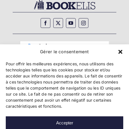
Gérer le consentement
Pour offrir les meilleures expériences, nous utilisons des
technologies telles que les cookies pour stocker et/ou
accéder aux informations des appareils. Le fait de consentir
à ces technologies nous permettra de traiter des données
telles que le comportement de navigation ou les ID uniques
Copyright 2024 Bookelis –
CGU
–
CGS
–
CGPPA
–
sur ce site. Le fait de ne pas consentir ou de retirer son
Mentions légales
–
Politique de confidentialité
–
consentement peut avoir un effet négatif sur certaines
Paiement et sécurité
caractéristiques et fonctions.
Accepter
Les liens essentiels