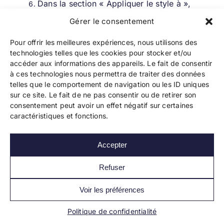
Dans la section « Appliquer le style à »,
choisissez si vous voulez que votre style
Gérer le consentement
soit basé sur le style de paragraphe ou de
caractère. Le style de paragraphe
Pour offrir les meilleures expériences, nous utilisons des
appliquera la mise en forme à tout le
technologies telles que les cookies pour stocker et/ou
paragraphe, tandis que le style de
accéder aux informations des appareils. Le fait de consentir
à ces technologies nous permettra de traiter des données
caractère appliquera la mise en forme
telles que le comportement de navigation ou les ID uniques
uniquement au texte sélectionné.
sur ce site. Le fait de ne pas consentir ou de retirer son
Une fois que vous avez terminé, cliquez
consentement peut avoir un effet négatif sur certaines
sur « OK ». Votre nouveau style apparaîtra
caractéristiques et fonctions.
maintenant dans la fenêtre « Styles » et
dans le groupe « Styles » sur l’onglet
Accepter
« Accueil ».
Refuser
Utilisation de styles personnalisés
Pour utiliser votre style personnalisé, suivez ces
Voir les préférences
étapes :
Politique de confidentialité