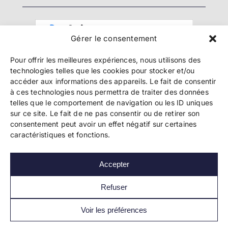
Gérer le consentement
Pour offrir les meilleures expériences, nous utilisons des
technologies telles que les cookies pour stocker et/ou
accéder aux informations des appareils. Le fait de consentir
à ces technologies nous permettra de traiter des données
telles que le comportement de navigation ou les ID uniques
Copyright 2024 Bookelis –
CGU
–
CGS
–
CGPPA
–
sur ce site. Le fait de ne pas consentir ou de retirer son
Mentions légales
–
Politique de confidentialité
–
consentement peut avoir un effet négatif sur certaines
Paiement et sécurité
caractéristiques et fonctions.
Accepter
Les liens essentiels
Découvrir l’autoédition
Refuser
Imprimer un livre
Conseils de pros
Voir les préférences
Vendre ses livres
FAQ