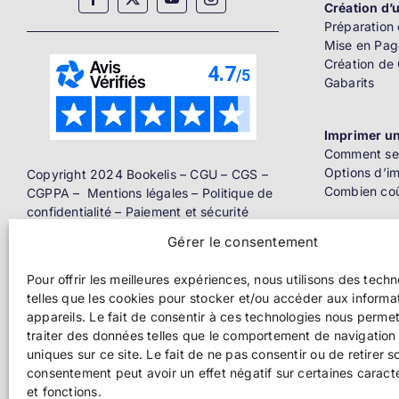
Création d’u
Préparation 
Mise en Pag
Création de
Gabarits
Imprimer un
Comment se 
Options d’i
Copyright 2024 Bookelis –
CGU
–
CGS
–
Combien coû
CGPPA
–
Mentions légales
–
Politique de
confidentialité
–
Paiement et sécurité
Gérer le consentement
Distributio
Livre papier
Pour offrir les meilleures expériences, nous utilisons des tech
telles que les cookies pour stocker et/ou accéder aux informa
Ebook
appareils. Le fait de consentir à ces technologies nous perme
traiter des données telles que le comportement de navigation 
uniques sur ce site. Le fait de ne pas consentir ou de retirer s
Pros de l’éd
consentement peut avoir un effet négatif sur certaines caract
et fonctions.