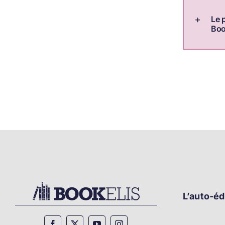
Le p
Book
L’auto-éd