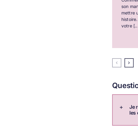
son manu
mettre u
histoire
votre [..
Questio
Je 
les