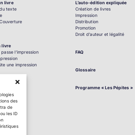
n livre
L’auto-édition expliquée
du texte
Création de livres
e
Impression
 Couverture
Distribution
Promotion
Droit d’auteur et légalité
 livre
passe l’impression
FAQ
mpression
te une impression
Glossaire
n
Programme « Les Pépites »
nologies
tions des
ttra de
ou les ID
on
ition
éristiques