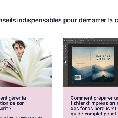
seils indispensables pour démarrer la cr
nt gérer la
Comment préparer u
tion de son
fichier d’impression
rit ?
des fonds perdus ? L
guide complet pour l
 gérer la correction de