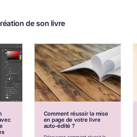
éation de son livre
n
Comment réussir la mise
 avec
en page de votre livre
e
auto-édité ?
es
Découvrez comment réussir la