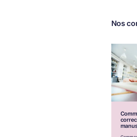
Nos con
Comme
correc
manusc
Comment