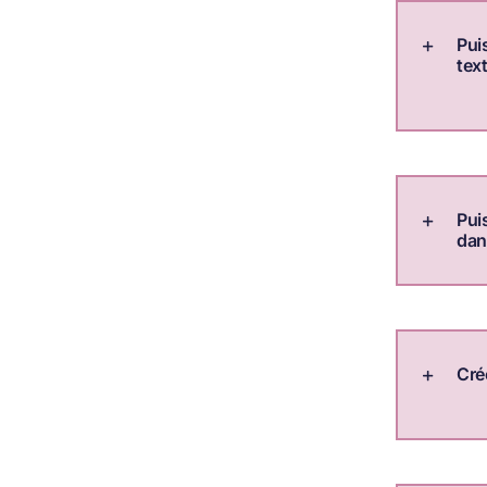
Pui
tex
Pui
dan
Cré