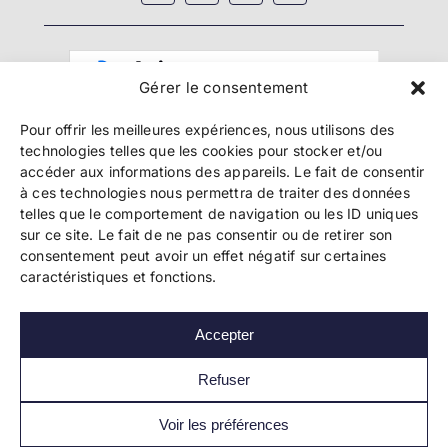
Gérer le consentement
Pour offrir les meilleures expériences, nous utilisons des
technologies telles que les cookies pour stocker et/ou
accéder aux informations des appareils. Le fait de consentir
à ces technologies nous permettra de traiter des données
telles que le comportement de navigation ou les ID uniques
Copyright 2024 Bookelis –
CGU
–
CGS
–
CGPPA
–
sur ce site. Le fait de ne pas consentir ou de retirer son
Mentions légales
–
Politique de confidentialité
–
consentement peut avoir un effet négatif sur certaines
Paiement et sécurité
caractéristiques et fonctions.
Accepter
Les liens essentiels
Découvrir l’autoédition
Refuser
Imprimer un livre
Conseils de pros
Voir les préférences
Vendre ses livres