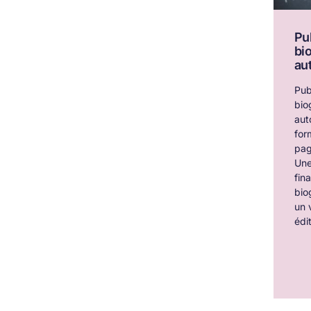
Pu
bi
au
Pub
bio
aut
for
pag
Une
fina
bio
un 
édit