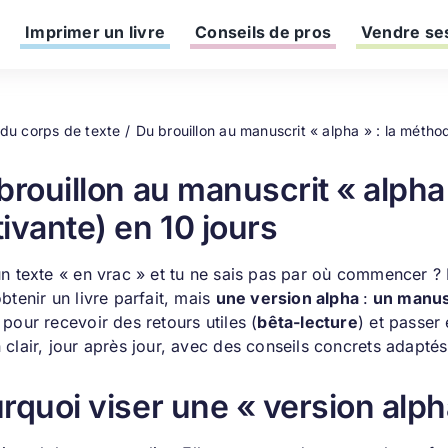
Imprimer un livre
Conseils de pros
Vendre ses
 du corps de texte
Du brouillon au manuscrit « alpha » : la métho
brouillon au manuscrit « alpha
ivante) en 10 jours
n texte « en vrac » et tu ne sais pas par où commencer ? R
btenir un livre parfait, mais
une version alpha
:
un manusc
pour recevoir des retours utiles (
bêta-lecture
) et passer
clair, jour après jour, avec des conseils concrets adapté
rquoi viser une « version alph