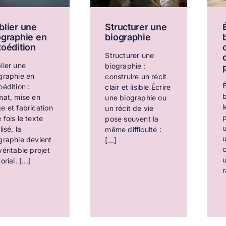
blier une
Structurer une
ographie en
biographie
toédition
Structurer une
lier une
biographie :
graphie en
construire un récit
É
oédition :
clair et lisible Écrire
b
mat, mise en
une biographie ou
l
e et fabrication
un récit de vie
p
 fois le texte
pose souvent la
lisé, la
même difficulté :
u
graphie devient
[...]
c
véritable projet
orial. [...]
r