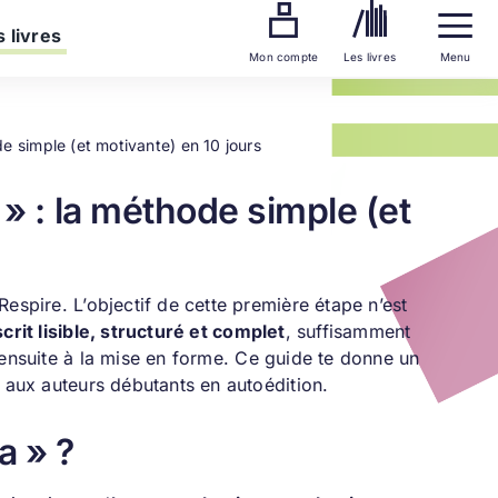
 livres
Mon compte
Les livres
Menu
de simple (et motivante) en 10 jours
 » : la méthode simple (et
espire. L’objectif de cette première étape n’est
rit lisible, structuré et complet
, suffisamment
 ensuite à la mise en forme. Ce guide te donne un
s aux auteurs débutants en autoédition.
a » ?