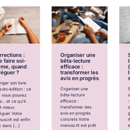
rrections :
Organiser une
e faire soi-
bêta-lecture
me, quand
efficace :
léguer ?
transformer les
avis en progrès
riger son livre
Organiser une
S
auto-édition : ce
bêta-lecture
 vous pouvez
efficace :
:
re… et ce qu’il
transformer des
q
t mieux
avis en progrès
éguer Votre
concrets Votre
A
uscrit est enfin
manuscrit est prêt
t dans [...]