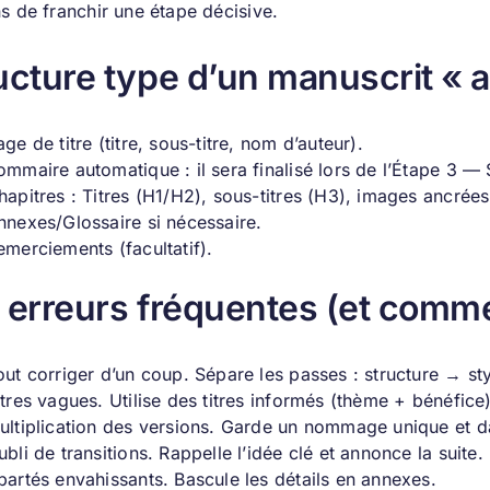
s de franchir une étape décisive.
ucture type d’un manuscrit « a
age de titre (titre, sous-titre, nom d’auteur).
ommaire automatique : il sera finalisé lors de l’Étape 3 —
hapitres : Titres (H1/H2), sous-titres (H3), images ancrée
nnexes/Glossaire si nécessaire.
emerciements (facultatif).
 erreurs fréquentes (et commen
out corriger d’un coup. Sépare les passes : structure → st
itres vagues. Utilise des titres informés (thème + bénéfice)
ultiplication des versions. Garde un nommage unique et d
ubli de transitions. Rappelle l’idée clé et annonce la suite.
partés envahissants. Bascule les détails en annexes.