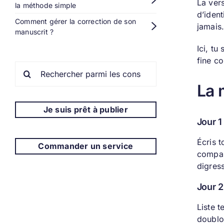
La vers
la méthode simple
d’ident
Comment gérer la correction de son
jamais
manuscrit ?
Ici, tu
fine c
Rechercher:
La 
Je suis prêt à publier
Jour 1
Écris t
Commander un service
compara
digres
Jour 2
Liste 
doublon