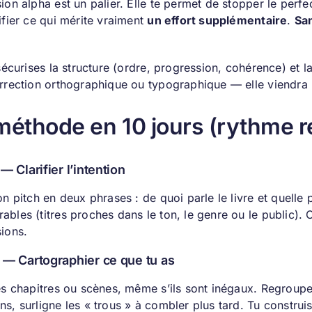
ion alpha est un palier. Elle te permet de stopper le perf
ifier ce qui mérite vraiment
un effort supplémentaire
.
San
.
 sécurises la structure (ordre, progression, cohérence) et la li
orrection orthographique ou typographique — elle viendra 
méthode en 10 jours (rythme ré
 — Clarifier l’intention
on pitch en deux phrases : de quoi parle le livre et quelle
bles (titres proches dans le ton, le genre ou le public). 
sions.
 — Cartographier ce que tu as
tes chapitres ou scènes, même s’ils sont inégaux. Regroupe
s, surligne les « trous » à combler plus tard. Tu construi