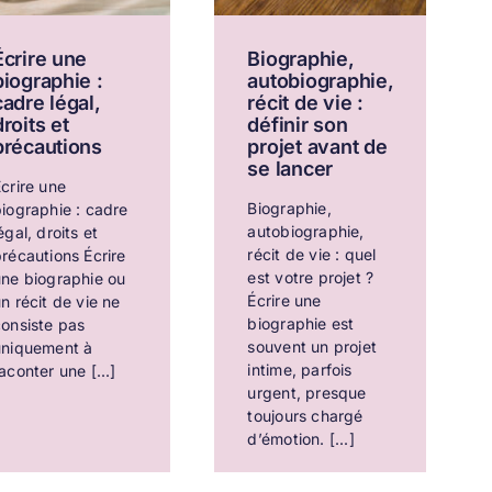
Écrire une
Biographie,
biographie :
autobiographie,
cadre légal,
récit de vie :
droits et
définir son
précautions
projet avant de
se lancer
crire une
Biographie,
iographie : cadre
autobiographie,
égal, droits et
récit de vie : quel
récautions Écrire
est votre projet ?
une biographie ou
Écrire une
n récit de vie ne
biographie est
onsiste pas
souvent un projet
uniquement à
intime, parfois
aconter une [...]
urgent, presque
toujours chargé
d’émotion. [...]