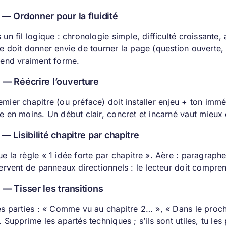
 — Ordonner pour la fluidité
 un fil logique : chronologie simple, difficulté croissante,
re doit donner envie de tourner la page (question ouverte
prend vraiment forme.
 — Réécrire l’ouverture
emier chapitre (ou préface) doit installer enjeu + ton im
te en moins. Un début clair, concret et incarné vaut mieux
 — Lisibilité chapitre par chapitre
e la règle « 1 idée forte par chapitre ». Aère : paragraphe
servent de panneaux directionnels : le lecteur doit compr
 — Tisser les transitions
tes parties : « Comme vu au chapitre 2… », « Dans le proc
. Supprime les apartés techniques ; s’ils sont utiles, tu le