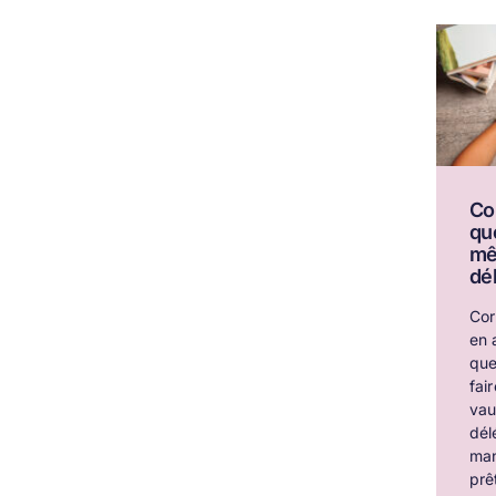
Co
qu
mê
dé
Cor
en 
que
fai
vau
dél
man
prê