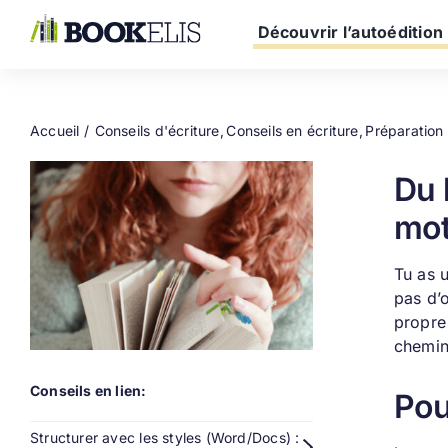
Passer
au
Découvrir l’autoédition
contenu
Accueil
Conseils d'écriture
Conseils en écriture
Préparation
Du 
mot
Tu as u
pas d’o
propre 
chemin 
Conseils en lien:
Pou
Structurer avec les styles (Word/Docs) :