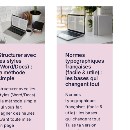
Structurer avec
Normes
les styles
typographiques
(Word/Docs) :
françaises
la méthode
(facile & utile) :
simple
les bases qui
changent tout
tructurer avec les
Normes
styles (Word/Docs)
typographiques
 la méthode simple
françaises (facile &
ui vous fait
utile) : les bases
gagner des heures
qui changent tout
vant toute mise
Tu as ta version
en page