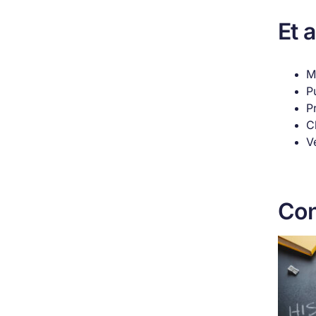
Et 
M
P
P
C
V
Con