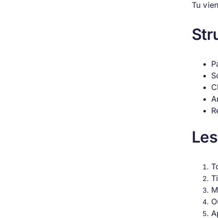
Tu vien
Str
P
S
C
A
R
Les
T
T
M
O
A