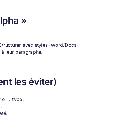
lpha »
 Structurer avec styles (Word/Docs)
s à leur paragraphe.
t les éviter)
yle → typo.
.
até.