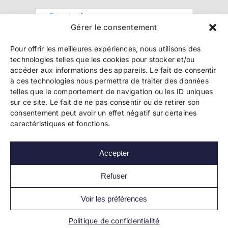
Gérer le consentement
Pour offrir les meilleures expériences, nous utilisons des
technologies telles que les cookies pour stocker et/ou
accéder aux informations des appareils. Le fait de consentir
à ces technologies nous permettra de traiter des données
telles que le comportement de navigation ou les ID uniques
Copyright 2024 Bookelis –
CGU
–
CGS
–
CGPPA
–
sur ce site. Le fait de ne pas consentir ou de retirer son
Mentions légales
–
Politique de confidentialité
–
consentement peut avoir un effet négatif sur certaines
Paiement et sécurité
caractéristiques et fonctions.
Accepter
Les liens essentiels
Découvrir l’autoédition
Refuser
Imprimer un livre
Conseils de pros
Voir les préférences
Vendre ses livres
Je suis prêt à publier
FAQ
Politique de confidentialité
Actualités