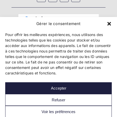
Gérer le consentement
Pour offrir les meilleures expériences, nous utilisons des
technologies telles que les cookies pour stocker et/ou
accéder aux informations des appareils. Le fait de consentir
à ces technologies nous permettra de traiter des données
telles que le comportement de navigation ou les ID uniques
Copyright 2024 Bookelis –
CGU
–
CGS
–
CGPPA
–
sur ce site. Le fait de ne pas consentir ou de retirer son
Mentions légales
–
Politique de confidentialité
–
consentement peut avoir un effet négatif sur certaines
Paiement et sécurité
caractéristiques et fonctions.
Accepter
Les liens essentiels
Découvrir l’autoédition
Refuser
Imprimer un livre
Conseils de pros
Voir les préférences
Vendre ses livres