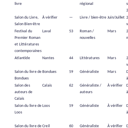
livre
régional
Salon du Livre,
À vérifier
—
Livre / bien-être
Juin/Juillet
Salon Bien-être
v
Festival du
Laval
53
Roman /
Mars
Premier Roman
nouvelles
et Littératures
contemporaines
Atlantide
Nantes
44
Littératures
Mars
v
Salon du livre de
Bondues
59
Généraliste
Mars
Bondues
à
Salon des
Calais
62
Généraliste /
À vérifier
auteurs de
auteurs
à
Calais
Salon du livre de
Loos
59
Généraliste
À vérifier
Loos
à
Salon du livre de
Creil
60
Généraliste
À vérifier