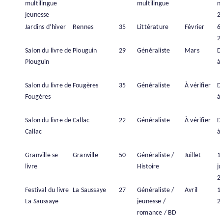
multilingue
multilingue
jeunesse
Jardins d’hiver
Rennes
35
Littérature
Février
6
Salon du livre de
Plouguin
29
Généraliste
Mars
Plouguin
à
Salon du livre de
Fougères
35
Généraliste
À vérifier
Fougères
à
Salon du livre de
Callac
22
Généraliste
À vérifier
Callac
à
Granville se
Granville
50
Généraliste /
Juillet
livre
Histoire
j
Festival du livre
La Saussaye
27
Généraliste /
Avril
1
La Saussaye
jeunesse /
romance / BD