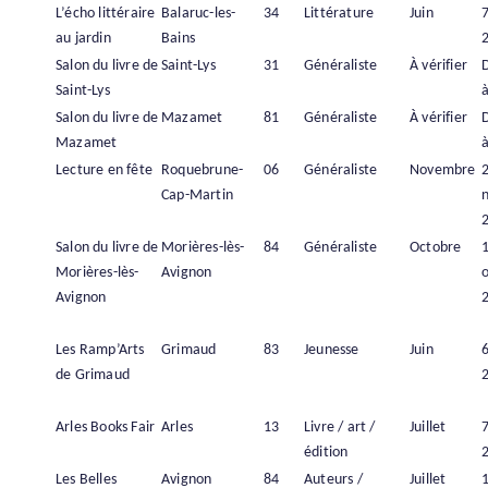
L’écho littéraire
Balaruc-les-
34
Littérature
Juin
7
au jardin
Bains
Salon du livre de
Saint-Lys
31
Généraliste
À vérifier
Saint-Lys
à
Salon du livre de
Mazamet
81
Généraliste
À vérifier
Mazamet
à
Lecture en fête
Roquebrune-
06
Généraliste
Novembre
Cap-Martin
Salon du livre de
Morières-lès-
84
Généraliste
Octobre
Morières-lès-
Avignon
Avignon
Les Ramp’Arts
Grimaud
83
Jeunesse
Juin
6
de Grimaud
Arles Books Fair
Arles
13
Livre / art /
Juillet
7
édition
Les Belles
Avignon
84
Auteurs /
Juillet