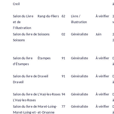
Creil
à
Salon du Livre
Rang-du-Fliers
62
Livre /
À vérifier
et de
illustration
v
l’Illustration
Salon du livre de
Soissons
02
Généraliste
Juin
2
Soissons
Salon du livre
Étampes
91
Généraliste
À vérifier
d’Étampes
à
Salon du livre de
Draveil
91
Généraliste
À vérifier
Draveil
à
Salon du livre de
L’Haÿ-les-Roses
94
Généraliste
À vérifier
L’Haÿ-les-Roses
à
Salon du livre de
Moret-Loing-
77
Généraliste
À vérifier
Moret-Loing-et-
et-Orvanne
à