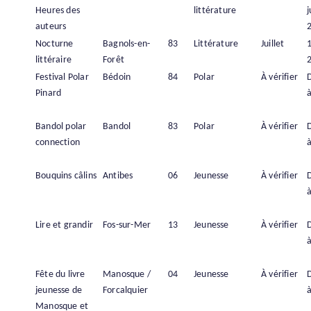
Heures des
littérature
j
auteurs
Nocturne
Bagnols-en-
83
Littérature
Juillet
1
littéraire
Forêt
Festival Polar
Bédoin
84
Polar
À vérifier
Pinard
à
Bandol polar
Bandol
83
Polar
À vérifier
connection
à
Bouquins câlins
Antibes
06
Jeunesse
À vérifier
à
Lire et grandir
Fos-sur-Mer
13
Jeunesse
À vérifier
à
Fête du livre
Manosque /
04
Jeunesse
À vérifier
jeunesse de
Forcalquier
à
Manosque et