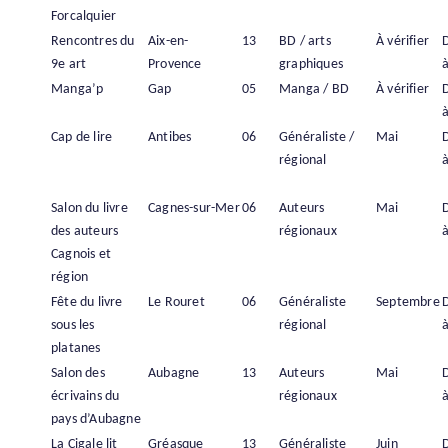
Forcalquier
Rencontres du
Aix-en-
13
BD / arts
À vérifier
9e art
Provence
graphiques
à
Manga’p
Gap
05
Manga / BD
À vérifier
à
Cap de lire
Antibes
06
Généraliste /
Mai
régional
à
Salon du livre
Cagnes-sur-Mer
06
Auteurs
Mai
des auteurs
régionaux
à
Cagnois et
région
Fête du livre
Le Rouret
06
Généraliste
Septembre
sous les
régional
à
platanes
Salon des
Aubagne
13
Auteurs
Mai
écrivains du
régionaux
à
pays d’Aubagne
La Cigale lit
Gréasque
13
Généraliste
Juin