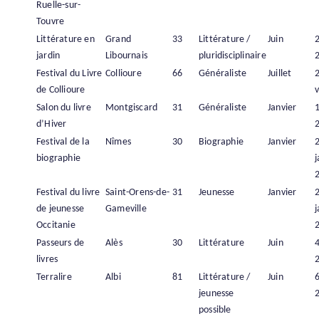
Ruelle-sur-
Touvre
Littérature en
Grand
33
Littérature /
Juin
2
jardin
Libournais
pluridisciplinaire
Festival du Livre
Collioure
66
Généraliste
Juillet
de Collioure
v
Salon du livre
Montgiscard
31
Généraliste
Janvier
1
d’Hiver
Festival de la
Nîmes
30
Biographie
Janvier
biographie
j
Festival du livre
Saint-Orens-de-
31
Jeunesse
Janvier
de jeunesse
Gameville
j
Occitanie
Passeurs de
Alès
30
Littérature
Juin
4
livres
Terralire
Albi
81
Littérature /
Juin
6
jeunesse
possible