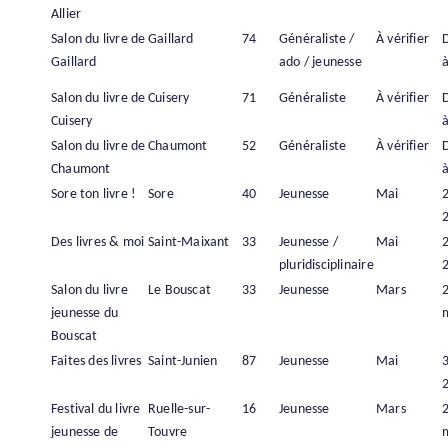
Allier
Salon du livre de
Gaillard
74
Généraliste /
À vérifier
Gaillard
ado / jeunesse
à
Salon du livre de
Cuisery
71
Généraliste
À vérifier
Cuisery
à
Salon du livre de
Chaumont
52
Généraliste
À vérifier
Chaumont
à
Sore ton livre !
Sore
40
Jeunesse
Mai
Des livres & moi
Saint-Maixant
33
Jeunesse /
Mai
pluridisciplinaire
Salon du livre
Le Bouscat
33
Jeunesse
Mars
jeunesse du
Bouscat
Faites des livres
Saint-Junien
87
Jeunesse
Mai
Festival du livre
Ruelle-sur-
16
Jeunesse
Mars
jeunesse de
Touvre