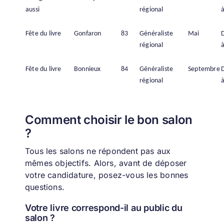
aussi
régional
à
Fête du livre
Gonfaron
83
Généraliste
Mai
régional
à
Fête du livre
Bonnieux
84
Généraliste
Septembre
régional
à
Comment choisir le bon salon
?
Tous les salons ne répondent pas aux
mêmes objectifs. Alors, a
vant de déposer
votre candidature, posez-vous les bonnes
questions.
Votre livre correspond-il au public du
salon ?