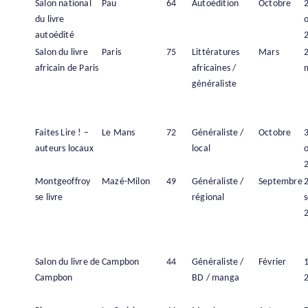
Salon national
Pau
64
Autoédition
Octobre
du livre
autoédité
Salon du livre
Paris
75
Littératures
Mars
africain de Paris
africaines /
généraliste
Faites Lire ! –
Le Mans
72
Généraliste /
Octobre
auteurs locaux
local
Montgeoffroy
Mazé-Milon
49
Généraliste /
Septembre
se livre
régional
Salon du livre de
Campbon
44
Généraliste /
Février
1
Campbon
BD / manga