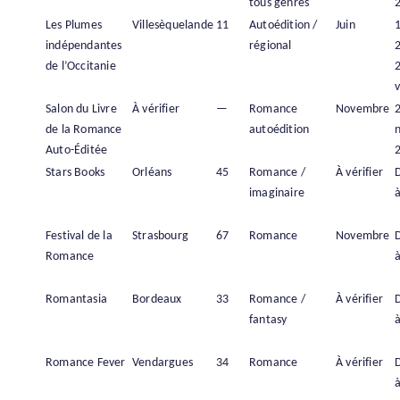
tous genres
Les Plumes
Villesèquelande
11
Autoédition /
Juin
1
indépendantes
régional
de l’Occitanie
v
Salon du Livre
À vérifier
—
Romance
Novembre
de la Romance
autoédition
Auto-Éditée
Stars Books
Orléans
45
Romance /
À vérifier
imaginaire
à
Festival de la
Strasbourg
67
Romance
Novembre
Romance
à
Romantasia
Bordeaux
33
Romance /
À vérifier
fantasy
à
Romance Fever
Vendargues
34
Romance
À vérifier
à