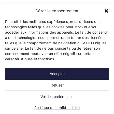
Gérer le consentement
Pour offrir les meilleures expériences, nous utilisons des
technologies telles que les cookies pour stocker et/ou
accéder aux informations des appareils. Le fait de consentir
à ces technologies nous permettra de traiter des données
telles que le comportement de navigation ou les ID uniques
sur ce site. Le fait de ne pas consentir ou de retirer son
consentement peut avoir un effet négatif sur certaines
caractéristiques et fonctions.
Utiliser LinkedIn quand on est un
Accepter
auteur indépendant
Refuser
LinkedIn pour les auteurs indépendants
Valoriser son positionnement professionnel
et/ou faire rayonner son livre spécialisé
Voir les préférences
LinkedIn est souvent négligé par les
auteurs autoédités, [...]
Politique de confidentialité