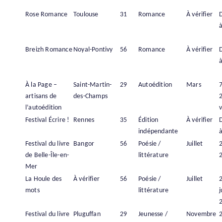
Rose Romance
Toulouse
31
Romance
À vérifier
à
Breizh Romance
Noyal-Pontivy
56
Romance
À vérifier
à
À la Page –
Saint-Martin-
29
Autoédition
Mars
artisans de
des-Champs
l’autoédition
v
Festival Écrire !
Rennes
35
Édition
À vérifier
indépendante
à
Festival du livre
Bangor
56
Poésie /
Juillet
2
de Belle-Île-en-
littérature
Mer
La Houle des
À vérifier
56
Poésie /
Juillet
mots
littérature
j
Festival du livre
Pluguffan
29
Jeunesse /
Novembre