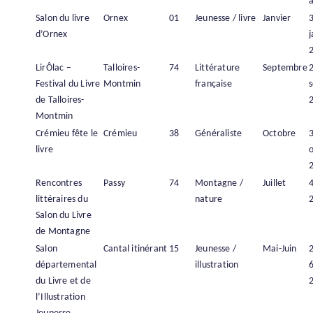
à
Salon du livre
Ornex
01
Jeunesse / livre
Janvier
d’Ornex
j
LirÔlac –
Talloires-
74
Littérature
Septembre
Festival du Livre
Montmin
française
de Talloires-
Montmin
Crémieu fête le
Crémieu
38
Généraliste
Octobre
livre
Rencontres
Passy
74
Montagne /
Juillet
4
littéraires du
nature
Salon du Livre
de Montagne
Salon
Cantal itinérant
15
Jeunesse /
Mai-Juin
2
départemental
illustration
6
du Livre et de
l’Illustration