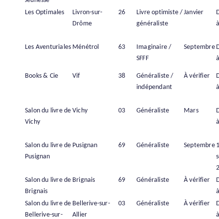
Jeunesse
Les Optimales
Livron-sur-
26
Livre optimiste /
Janvier
Drôme
généraliste
à
Les Aventuriales
Ménétrol
63
Imaginaire /
Septembre
SFFF
à
Books & Cie
Vif
38
Généraliste /
À vérifier
indépendant
à
Salon du livre de
Vichy
03
Généraliste
Mars
Vichy
à
Salon du livre de
Pusignan
69
Généraliste
Septembre
Pusignan
Salon du livre de
Brignais
69
Généraliste
À vérifier
Brignais
à
Salon du livre de
Bellerive-sur-
03
Généraliste
À vérifier
Bellerive-sur-
Allier
à