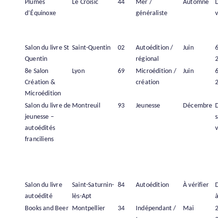
Plumes
Le Croisic
44
Mer /
Automne
d’Équinoxe
généraliste
v
Salon du livre St
Saint-Quentin
02
Autoédition /
Juin
6
Quentin
régional
8e Salon
Lyon
69
Microédition /
Juin
6
Création &
création
Microédition
Salon du livre de
Montreuil
93
Jeunesse
Décembre
jeunesse –
s
autoédités
v
franciliens
Salon du livre
Saint-Saturnin-
84
Autoédition
À vérifier
autoédité
lès-Apt
à
Books and Beer
Montpellier
34
Indépendant /
Mai