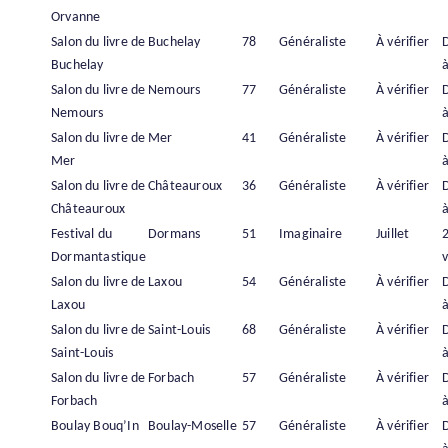
Orvanne
Salon du livre de
Buchelay
78
Généraliste
À vérifier
Buchelay
à
Salon du livre de
Nemours
77
Généraliste
À vérifier
Nemours
à
Salon du livre de
Mer
41
Généraliste
À vérifier
Mer
à
Salon du livre de
Châteauroux
36
Généraliste
À vérifier
Châteauroux
à
Festival du
Dormans
51
Imaginaire
Juillet
Dormantastique
v
Salon du livre de
Laxou
54
Généraliste
À vérifier
Laxou
à
Salon du livre de
Saint-Louis
68
Généraliste
À vérifier
Saint-Louis
à
Salon du livre de
Forbach
57
Généraliste
À vérifier
Forbach
à
Boulay Bouq’In
Boulay-Moselle
57
Généraliste
À vérifier