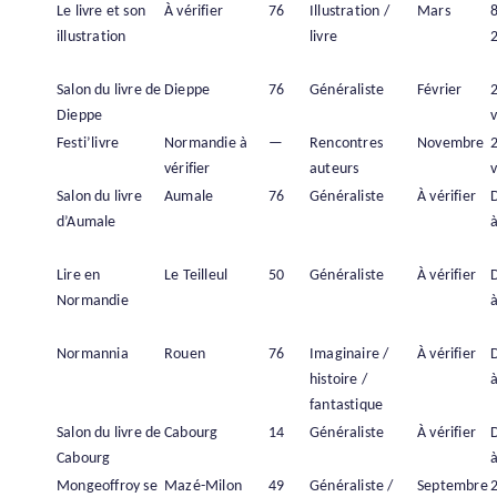
Le livre et son
À vérifier
76
Illustration /
Mars
illustration
livre
Salon du livre de
Dieppe
76
Généraliste
Février
Dieppe
v
Festi’livre
Normandie à
—
Rencontres
Novembre
vérifier
auteurs
v
Salon du livre
Aumale
76
Généraliste
À vérifier
d’Aumale
à
Lire en
Le Teilleul
50
Généraliste
À vérifier
Normandie
à
Normannia
Rouen
76
Imaginaire /
À vérifier
histoire /
à
fantastique
Salon du livre de
Cabourg
14
Généraliste
À vérifier
Cabourg
à
Mongeoffroy se
Mazé-Milon
49
Généraliste /
Septembre