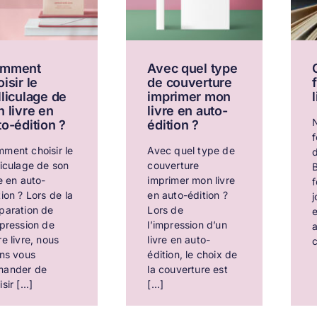
mment
Avec quel type
isir le
de couverture
lliculage de
imprimer mon
n livre en
livre en auto-
to-édition ?
édition ?
f
ment choisir le
Avec quel type de
d
liculage de son
couverture
re en auto-
imprimer mon livre
f
tion ? Lors de la
en auto-édition ?
j
paration de
Lors de
e
mpression de
l’impression d’un
re livre, nous
livre en auto-
c
ons vous
édition, le choix de
mander de
la couverture est
sir [...]
[...]