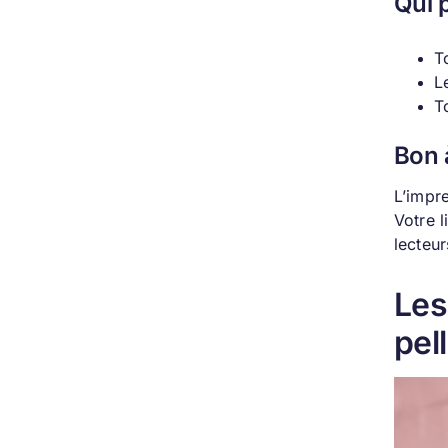
Qui p
T
L
T
Bon 
L’impr
Votre l
lecteu
Les
pel