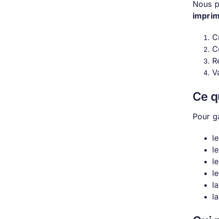
Nous p
imprim
C
C
R
V
Ce q
Pour g
l
l
l
l
l
la