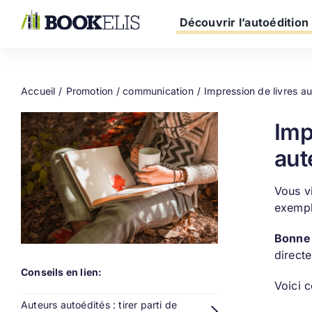
Passer
au
Découvrir l’autoédition
contenu
Accueil
Promotion / communication
Impression de livres au
Imp
aut
Vous v
exempl
Bonne
direct
Conseils en lien:
Voici c
Auteurs autoédités : tirer parti de