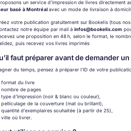
roposons un service d’impression de livres directement a
eur basé à Montréal
avec un mode de livraison à domicile
réez votre publication gratuitement sur
Bookelis
(tous nos
ontactez notre équipe par mail à
infos@bookelis.com
pou
ecevez une proposition en 48 h, selon le format, le nombre 
alidez, puis recevez vos livres imprimés
u’il faut préparer avant de demander un
agner du temps, pensez à préparer l’ID de votre publicatio
e format du livre
e nombre de pages
e type d’impression (noir & blanc ou couleur),
e pelliculage de la couverture (mat ou brillant),
a quantité d’exemplaires souhaitée (à partir de 25),
 ville où livrer.