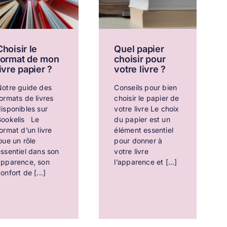
Choisir le
Quel papier
format de mon
choisir pour
livre papier ?
votre livre ?
Notre guide des
Conseils pour bien
ormats de livres
choisir le papier de
isponibles sur
votre livre Le choix
Bookelis Le
du papier est un
ormat d’un livre
élément essentiel
oue un rôle
pour donner à
ssentiel dans son
votre livre
apparence, son
l’apparence et [...]
onfort de [...]