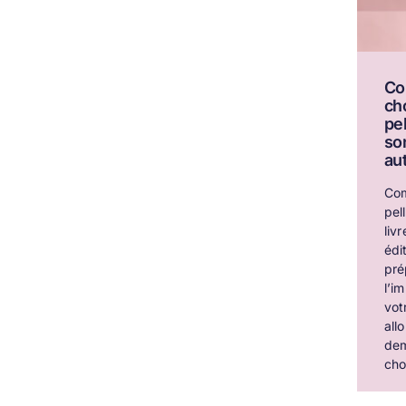
Co
cho
pe
so
au
Com
pel
liv
édi
pré
l’i
vot
all
de
choi