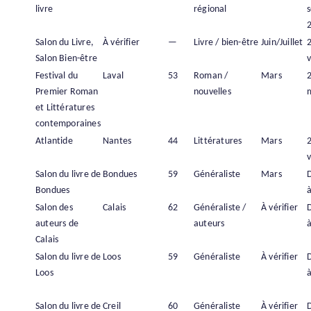
livre
régional
Salon du Livre,
À vérifier
—
Livre / bien-être
Juin/Juillet
Salon Bien-être
v
Festival du
Laval
53
Roman /
Mars
Premier Roman
nouvelles
et Littératures
contemporaines
Atlantide
Nantes
44
Littératures
Mars
v
Salon du livre de
Bondues
59
Généraliste
Mars
Bondues
à
Salon des
Calais
62
Généraliste /
À vérifier
auteurs de
auteurs
à
Calais
Salon du livre de
Loos
59
Généraliste
À vérifier
Loos
à
Salon du livre de
Creil
60
Généraliste
À vérifier