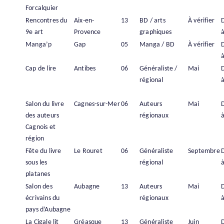
Forcalquier
Rencontres du
Aix-en-
13
BD / arts
À vérifier
9e art
Provence
graphiques
à
Manga’p
Gap
05
Manga / BD
À vérifier
à
Cap de lire
Antibes
06
Généraliste /
Mai
régional
à
Salon du livre
Cagnes-sur-Mer
06
Auteurs
Mai
des auteurs
régionaux
à
Cagnois et
région
Fête du livre
Le Rouret
06
Généraliste
Septembre
sous les
régional
à
platanes
Salon des
Aubagne
13
Auteurs
Mai
écrivains du
régionaux
à
pays d’Aubagne
La Cigale lit
Gréasque
13
Généraliste
Juin