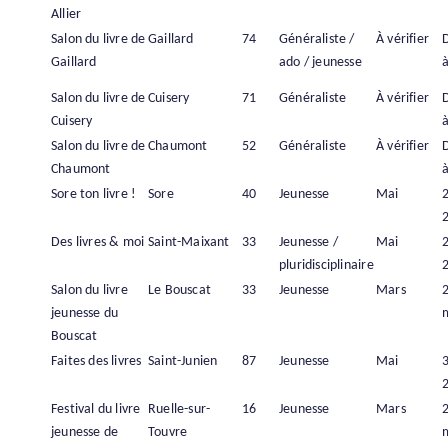
Allier
Salon du livre de
Gaillard
74
Généraliste /
À vérifier
Gaillard
ado / jeunesse
à
Salon du livre de
Cuisery
71
Généraliste
À vérifier
Cuisery
à
Salon du livre de
Chaumont
52
Généraliste
À vérifier
Chaumont
à
Sore ton livre !
Sore
40
Jeunesse
Mai
Des livres & moi
Saint-Maixant
33
Jeunesse /
Mai
pluridisciplinaire
Salon du livre
Le Bouscat
33
Jeunesse
Mars
jeunesse du
Bouscat
Faites des livres
Saint-Junien
87
Jeunesse
Mai
Festival du livre
Ruelle-sur-
16
Jeunesse
Mars
jeunesse de
Touvre