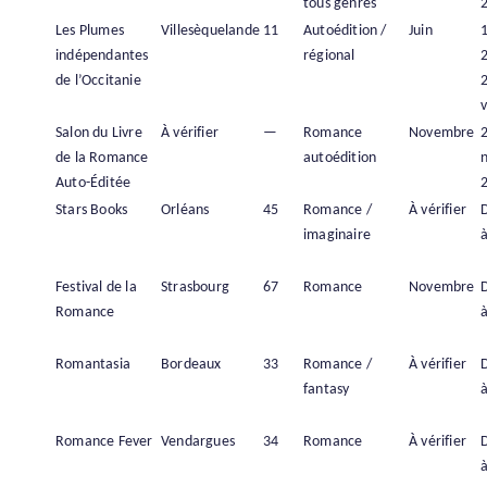
tous genres
Les Plumes
Villesèquelande
11
Autoédition /
Juin
1
indépendantes
régional
de l’Occitanie
v
Salon du Livre
À vérifier
—
Romance
Novembre
de la Romance
autoédition
Auto-Éditée
Stars Books
Orléans
45
Romance /
À vérifier
imaginaire
à
Festival de la
Strasbourg
67
Romance
Novembre
Romance
à
Romantasia
Bordeaux
33
Romance /
À vérifier
fantasy
à
Romance Fever
Vendargues
34
Romance
À vérifier
à