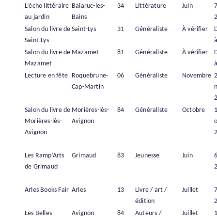
L’écho littéraire
Balaruc-les-
34
Littérature
Juin
7
au jardin
Bains
Salon du livre de
Saint-Lys
31
Généraliste
À vérifier
Saint-Lys
à
Salon du livre de
Mazamet
81
Généraliste
À vérifier
Mazamet
à
Lecture en fête
Roquebrune-
06
Généraliste
Novembre
Cap-Martin
Salon du livre de
Morières-lès-
84
Généraliste
Octobre
Morières-lès-
Avignon
Avignon
Les Ramp’Arts
Grimaud
83
Jeunesse
Juin
6
de Grimaud
Arles Books Fair
Arles
13
Livre / art /
Juillet
7
édition
Les Belles
Avignon
84
Auteurs /
Juillet