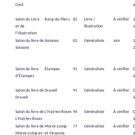
Creil
à
Salon du Livre
Rang-du-Fliers
62
Livre /
À vérifier
et de
illustration
v
l’Illustration
Salon du livre de
Soissons
02
Généraliste
Juin
2
Soissons
Salon du livre
Étampes
91
Généraliste
À vérifier
d’Étampes
à
Salon du livre de
Draveil
91
Généraliste
À vérifier
Draveil
à
Salon du livre de
L’Haÿ-les-Roses
94
Généraliste
À vérifier
L’Haÿ-les-Roses
à
Salon du livre de
Moret-Loing-
77
Généraliste
À vérifier
Moret-Loing-et-
et-Orvanne
à