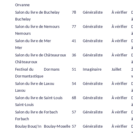
Orvanne
Salon du livre de
Buchelay
78
Généraliste
À vérifier
Buchelay
à
Salon du livre de
Nemours
77
Généraliste
À vérifier
Nemours
à
Salon du livre de
Mer
41
Généraliste
À vérifier
Mer
à
Salon du livre de
Châteauroux
36
Généraliste
À vérifier
Châteauroux
à
Festival du
Dormans
51
Imaginaire
Juillet
Dormantastique
v
Salon du livre de
Laxou
54
Généraliste
À vérifier
Laxou
à
Salon du livre de
Saint-Louis
68
Généraliste
À vérifier
Saint-Louis
à
Salon du livre de
Forbach
57
Généraliste
À vérifier
Forbach
à
Boulay Bouq’In
Boulay-Moselle
57
Généraliste
À vérifier