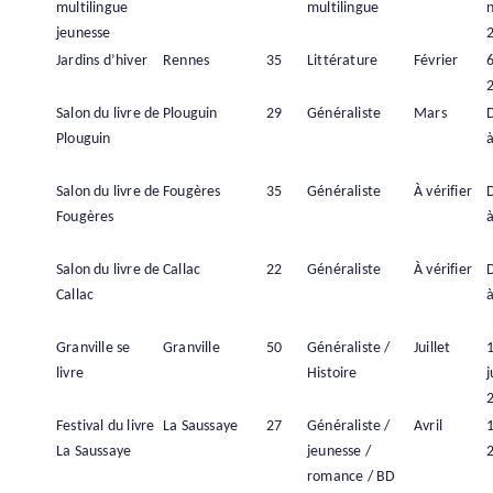
multilingue
multilingue
jeunesse
Jardins d’hiver
Rennes
35
Littérature
Février
6
Salon du livre de
Plouguin
29
Généraliste
Mars
Plouguin
à
Salon du livre de
Fougères
35
Généraliste
À vérifier
Fougères
à
Salon du livre de
Callac
22
Généraliste
À vérifier
Callac
à
Granville se
Granville
50
Généraliste /
Juillet
livre
Histoire
j
Festival du livre
La Saussaye
27
Généraliste /
Avril
1
La Saussaye
jeunesse /
romance / BD