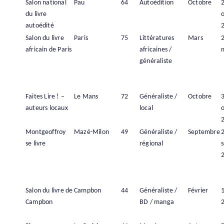
Salon national
Pau
64
Autoédition
Octobre
du livre
autoédité
Salon du livre
Paris
75
Littératures
Mars
africain de Paris
africaines /
généraliste
Faites Lire ! –
Le Mans
72
Généraliste /
Octobre
auteurs locaux
local
Montgeoffroy
Mazé-Milon
49
Généraliste /
Septembre
se livre
régional
Salon du livre de
Campbon
44
Généraliste /
Février
1
Campbon
BD / manga