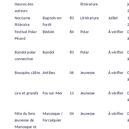
Heures des
littérature
j
auteurs
Nocturne
Bagnols-en-
83
Littérature
Juillet
1
littéraire
Forêt
Festival Polar
Bédoin
84
Polar
À vérifier
Pinard
à
Bandol polar
Bandol
83
Polar
À vérifier
connection
à
Bouquins câlins
Antibes
06
Jeunesse
À vérifier
à
Lire et grandir
Fos-sur-Mer
13
Jeunesse
À vérifier
à
Fête du livre
Manosque /
04
Jeunesse
À vérifier
jeunesse de
Forcalquier
à
Manosque et