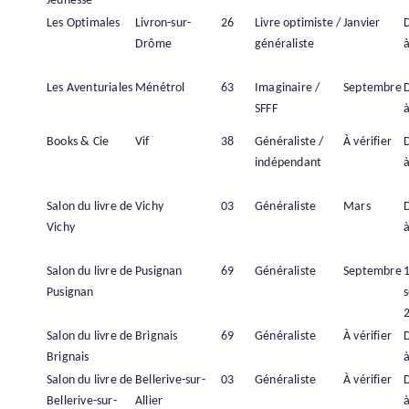
Jeunesse
Les Optimales
Livron-sur-
26
Livre optimiste /
Janvier
Drôme
généraliste
à
Les Aventuriales
Ménétrol
63
Imaginaire /
Septembre
SFFF
à
Books & Cie
Vif
38
Généraliste /
À vérifier
indépendant
à
Salon du livre de
Vichy
03
Généraliste
Mars
Vichy
à
Salon du livre de
Pusignan
69
Généraliste
Septembre
Pusignan
Salon du livre de
Brignais
69
Généraliste
À vérifier
Brignais
à
Salon du livre de
Bellerive-sur-
03
Généraliste
À vérifier
Bellerive-sur-
Allier
à