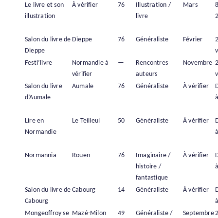
Le livre et son
À vérifier
76
Illustration /
Mars
illustration
livre
Salon du livre de
Dieppe
76
Généraliste
Février
Dieppe
v
Festi’livre
Normandie à
—
Rencontres
Novembre
vérifier
auteurs
v
Salon du livre
Aumale
76
Généraliste
À vérifier
d’Aumale
à
Lire en
Le Teilleul
50
Généraliste
À vérifier
Normandie
à
Normannia
Rouen
76
Imaginaire /
À vérifier
histoire /
à
fantastique
Salon du livre de
Cabourg
14
Généraliste
À vérifier
Cabourg
à
Mongeoffroy se
Mazé-Milon
49
Généraliste /
Septembre