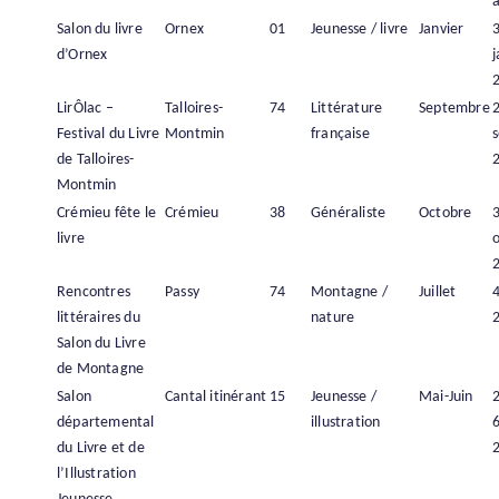
à
Salon du livre
Ornex
01
Jeunesse / livre
Janvier
d’Ornex
j
LirÔlac –
Talloires-
74
Littérature
Septembre
Festival du Livre
Montmin
française
de Talloires-
Montmin
Crémieu fête le
Crémieu
38
Généraliste
Octobre
livre
Rencontres
Passy
74
Montagne /
Juillet
4
littéraires du
nature
Salon du Livre
de Montagne
Salon
Cantal itinérant
15
Jeunesse /
Mai-Juin
2
départemental
illustration
6
du Livre et de
l’Illustration