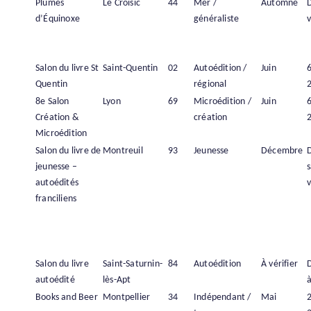
Plumes
Le Croisic
44
Mer /
Automne
d’Équinoxe
généraliste
v
Salon du livre St
Saint-Quentin
02
Autoédition /
Juin
6
Quentin
régional
8e Salon
Lyon
69
Microédition /
Juin
6
Création &
création
Microédition
Salon du livre de
Montreuil
93
Jeunesse
Décembre
jeunesse –
s
autoédités
v
franciliens
Salon du livre
Saint-Saturnin-
84
Autoédition
À vérifier
autoédité
lès-Apt
à
Books and Beer
Montpellier
34
Indépendant /
Mai