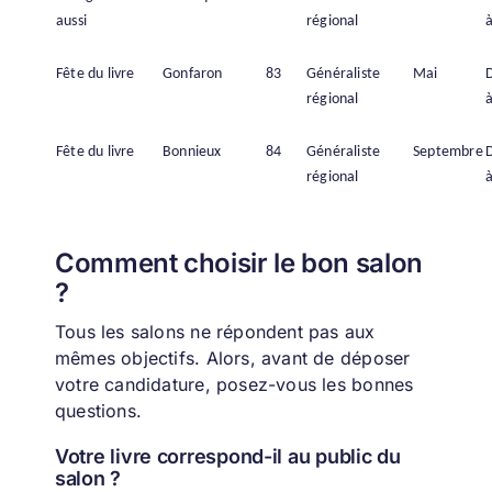
aussi
régional
à
Fête du livre
Gonfaron
83
Généraliste
Mai
régional
à
Fête du livre
Bonnieux
84
Généraliste
Septembre
régional
à
Comment choisir le bon salon
?
Tous les salons ne répondent pas aux
mêmes objectifs. Alors, a
vant de déposer
votre candidature, posez-vous les bonnes
questions.
Votre livre correspond-il au public du
salon ?