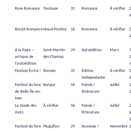
Rose Romance
Toulouse
31
Romance
À vérifier
à
Breizh Romance
Noyal-Pontivy
56
Romance
À vérifier
à
À la Page –
Saint-Martin-
29
Autoédition
Mars
artisans de
des-Champs
l’autoédition
v
Festival Écrire !
Rennes
35
Édition
À vérifier
indépendante
à
Festival du livre
Bangor
56
Poésie /
Juillet
2
de Belle-Île-en-
littérature
Mer
La Houle des
À vérifier
56
Poésie /
Juillet
mots
littérature
j
Festival du livre
Pluguffan
29
Jeunesse /
Novembre