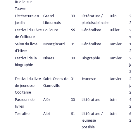
Ruelle-sur-
Touvre
Littérature en
Grand
33
Littérature /
Juin
2
jardin
Libournais
pluridisciplinaire
Festival du Livre
Collioure
66
Généraliste
Juillet
de Collioure
v
Salon du livre
Montgiscard
31
Généraliste
Janvier
1
d’Hiver
Festival de la
Nîmes
30
Biographie
Janvier
biographie
j
Festival du livre
Saint-Orens-de-
31
Jeunesse
Janvier
de jeunesse
Gameville
j
Occitanie
Passeurs de
Alès
30
Littérature
Juin
4
livres
Terralire
Albi
81
Littérature /
Juin
6
jeunesse
possible