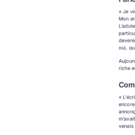
« Je v
Mon en
L’adole
particu
deveni
oui, q
Aujourd
riche 
Comm
« L’éc
encore
annonça
m’avai
venais