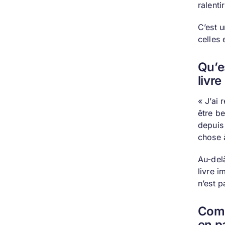
ralenti
C’est u
celles 
Qu’e
livre
« J’ai 
être b
depuis
chose 
Au-delà
livre i
n’est p
Comm
en p