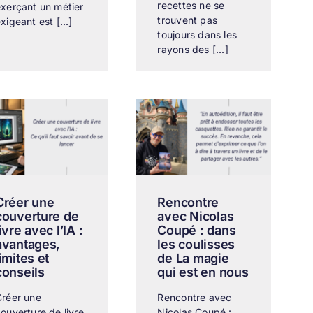
recettes ne se
xerçant un métier
trouvent pas
xigeant est [...]
toujours dans les
rayons des [...]
Créer une
Rencontre
couverture de
avec Nicolas
livre avec l’IA :
Coupé : dans
avantages,
les coulisses
limites et
de La magie
conseils
qui est en nous
Créer une
Rencontre avec
ouverture de livre
Nicolas Coupé :