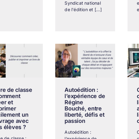
Syndicat national
e
de l'édition et [...]
e
vre de classe
Autoédition :
comment
l’expérience de
éer et
Régine
primer
Bouché, entre
cilement un
liberté, défis et
vrage avec
passion
s élèves ?
Autoédition :
re de classe :
l’expérience de
c