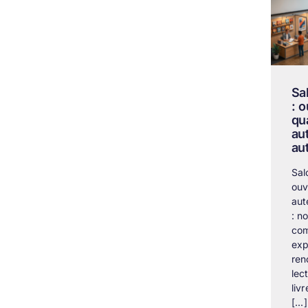
Sa
: 
qu
au
au
Sal
ouv
aut
: n
com
exp
ren
lec
liv
[...]