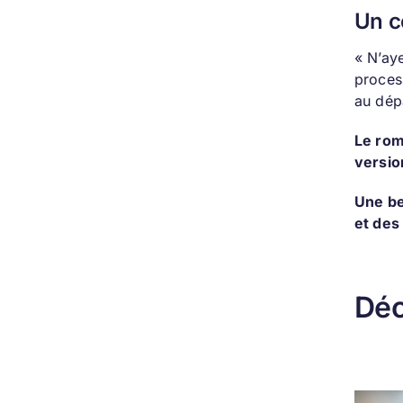
Un c
« N’aye
proces
au dép
Le ro
versio
Une be
et des
Déc