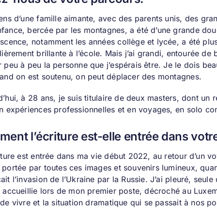
iens d’une famille aimante, avec des parents unis, des gr
fance, bercée par les montagnes, a été d’une grande douc
scence, notamment les années collège et lycée, a été plus di
lièrement brillante à l’école. Mais j’ai grandi, entourée de 
r peu à peu la personne que j’espérais être. Je le dois be
uand on est soutenu, on peut déplacer des montagnes.
’hui, à 28 ans, je suis titulaire de deux masters, dont un
en expériences professionnelles et en voyages, en solo
ent l’écriture est-elle entrée dans votre
riture est entrée dans ma vie début 2022, au retour d’un 
 portée par toutes ces images et souvenirs lumineux, quan
it l’invasion de l’Ukraine par la Russie. J’ai pleuré, seu
t accueillie lors de mon premier poste, décroché au Luxem
 de vivre et la situation dramatique qui se passait à nos 