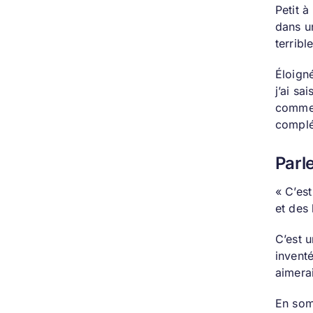
Petit à
dans un
terribl
Éloign
j’ai s
commen
complé
Parl
« C’est
et des 
C’est u
invent
aimerai
En som