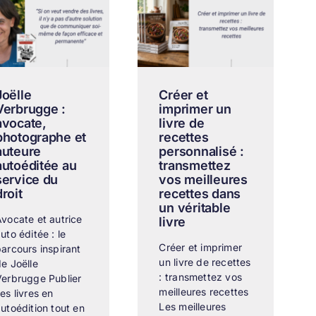
Joëlle
Créer et
Verbrugge :
imprimer un
avocate,
livre de
photographe et
recettes
auteure
personnalisé :
autoéditée au
transmettez
service du
vos meilleures
droit
recettes dans
un véritable
vocate et autrice
livre
uto éditée : le
Créer et imprimer
arcours inspirant
un livre de recettes
e Joëlle
: transmettez vos
Verbrugge Publier
meilleures recettes
es livres en
Les meilleures
utoédition tout en