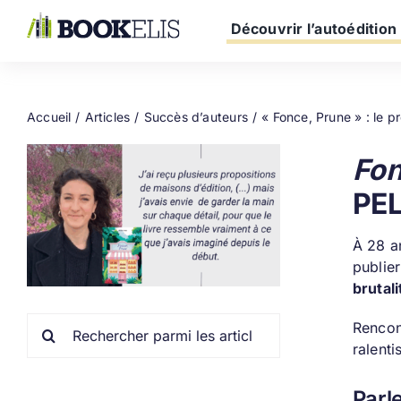
Passer
au
Découvrir l’autoédition
contenu
Accueil
Articles
Succès d’auteurs
« Fonce, Prune » : le 
Fon
PE
À 28 a
publie
brutal
Rechercher:
Rencont
ralenti
Parl