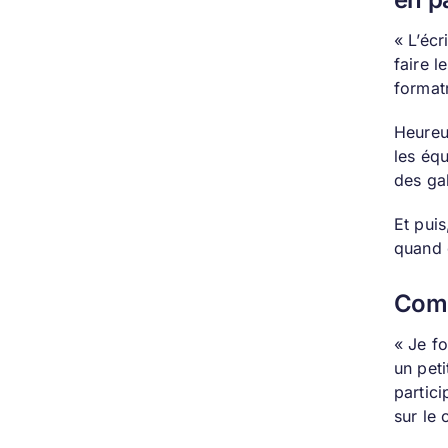
« L’écr
faire 
format
Heureu
les éq
des gab
Et puis
quand 
Comm
« Je f
un peti
partici
sur le