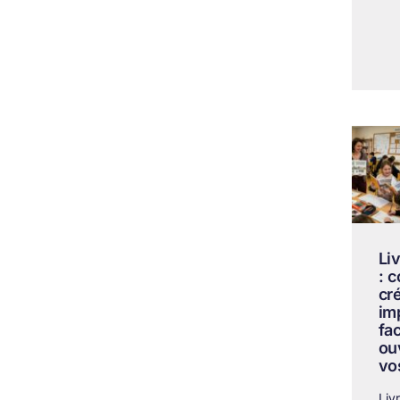
Li
: 
cr
im
fa
ou
vo
Liv