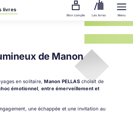
 livres
Mon compte
Les livres
Menu
 lumineux de Manon
yages en solitaire,
Manon PELLAS
choisit de
 choc émotionnel
,
entre émerveillement et
 engagement, une échappée et une invitation au