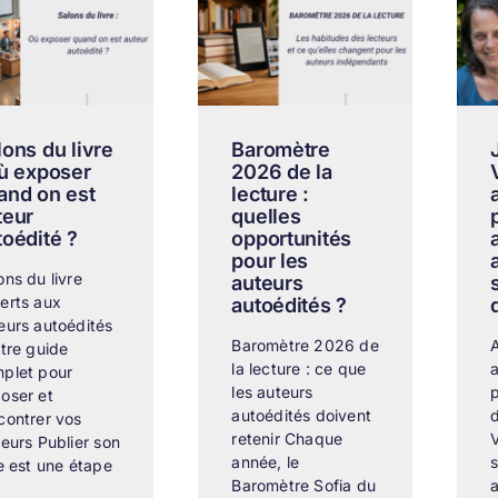
lons du livre
Baromètre
où exposer
2026 de la
and on est
lecture :
teur
quelles
toédité ?
opportunités
pour les
ons du livre
auteurs
erts aux
autoédités ?
eurs autoédités
Baromètre 2026 de
A
otre guide
la lecture : ce que
a
plet pour
les auteurs
p
oser et
autoédités doivent
d
contrer vos
retenir Chaque
teurs Publier son
année, le
s
re est une étape
Baromètre Sofia du
a