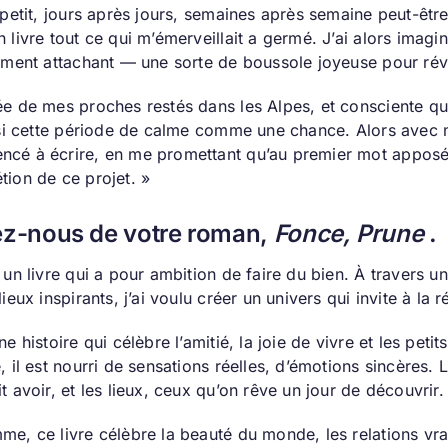
 petit, jours après jours, semaines après semaine peut-être
 livre tout ce qui m’émerveillait a germé. J’ai alors imag
ement attachant — une sorte de boussole joyeuse pour réve
ée de mes proches restés dans les Alpes, et consciente que
aisi cette période de calme comme une chance. Alors avec 
cé à écrire, en me promettant qu’au premier mot apposé, 
tion de ce projet. »
ez-nous de votre roman,
Fonce, Prune
.
 un livre qui a pour ambition de faire du bien. À travers 
lieux inspirants, j’ai voulu créer un univers qui invite à la 
ne histoire qui célèbre l’amitié, la joie de vivre et les peti
é, il est nourri de sensations réelles, d’émotions sincère
t avoir, et les lieux, ceux qu’on rêve un jour de découvrir.
me, ce livre célèbre la beauté du monde, les relations vr