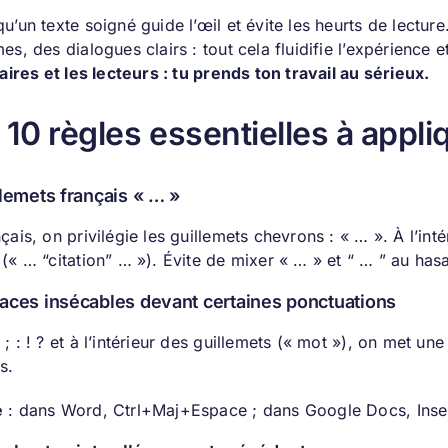
u’un texte soigné guide l’œil et évite les heurts de lectu
es, des dialogues clairs : tout cela fluidifie l’expérience 
raires et les lecteurs : tu prends ton travail au sérieux.
 10 règles essentielles à appl
llemets français « … »
çais, on privilégie les guillemets chevrons : « … ». À l’intér
(« … “citation” … »). Évite de mixer « … » et “ … ” au has
aces insécables devant certaines ponctuations
; : ! ? et à l’intérieur des guillemets (« mot »), on met une
s.
e
: dans Word, Ctrl+Maj+Espace ; dans Google Docs, Inser