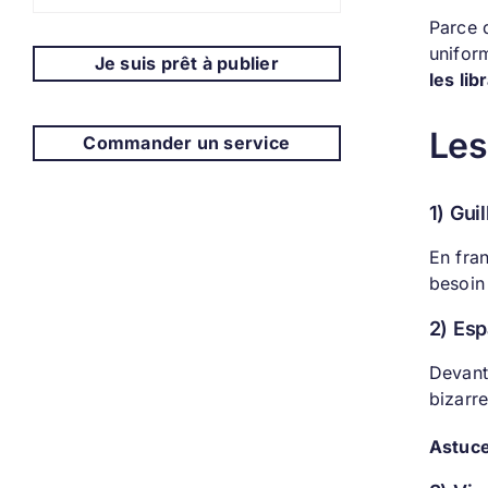
Parce q
uniform
Je suis prêt à publier
les lib
Les
Commander un service
1) Gui
En fran
besoin 
2) Esp
Devant 
bizarre
Astuc