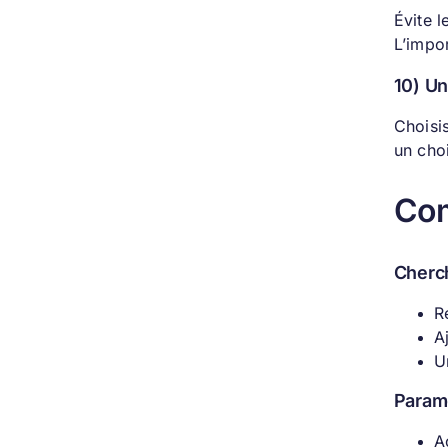
Évite l
L’impor
10) Un
Choisis
un cho
Com
Cherch
R
A
U
Paramè
A