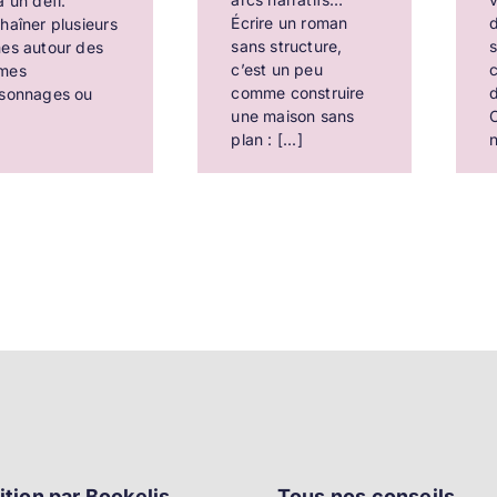
à un défi.
Écrire un roman
d
haîner plusieurs
sans structure,
es autour des
c’est un peu
c
mes
comme construire
sonnages ou
une maison sans
C
plan : [...]
n
ition par Bookelis
Tous nos conseils