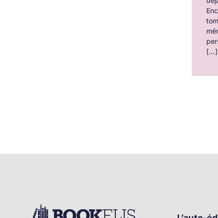
déj
Enc
tom
mê
per
[...]
L’auto-éd