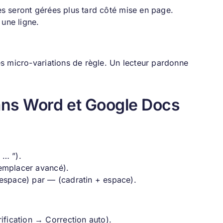
les seront gérées plus tard côté mise en page.
 une ligne.
les micro-variations de règle. Un lecteur pardonne
ans Word et Google Docs
 … ”).
remplacer avancé).
+ espace) par — (cadratin + espace).
ification → Correction auto).