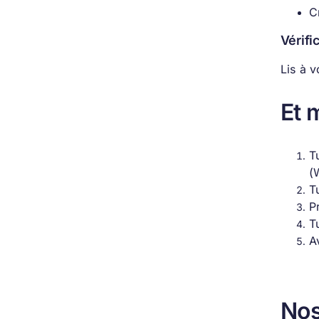
C
Vérific
Lis à v
Et 
T
(
T
P
T
A
Nos