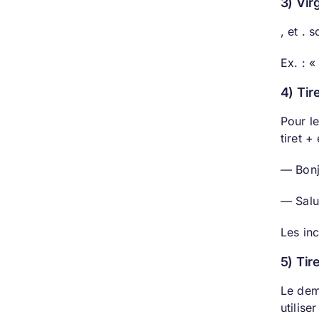
3) Vir
, et . 
Ex. : «
4) Tir
Pour l
tiret +
— Bonj
— Salu
Les inc
5) Tir
Le dem
utilise