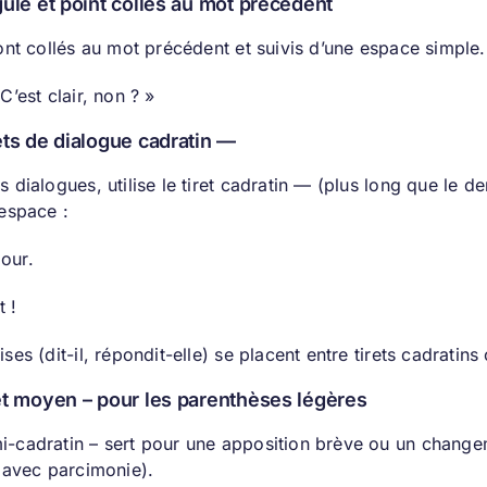
gule et point collés au mot précédent
sont collés au mot précédent et suivis d’une espace simple.
 C’est clair, non ? »
ets de dialogue cadratin —
es dialogues, utilise le tiret cadratin — (plus long que l
 espace :
our.
t !
ises (dit-il, répondit-elle) se placent entre tirets cadratin
et moyen – pour les parenthèses légères
i-cadratin – sert pour une apposition brève ou un change
r avec parcimonie).