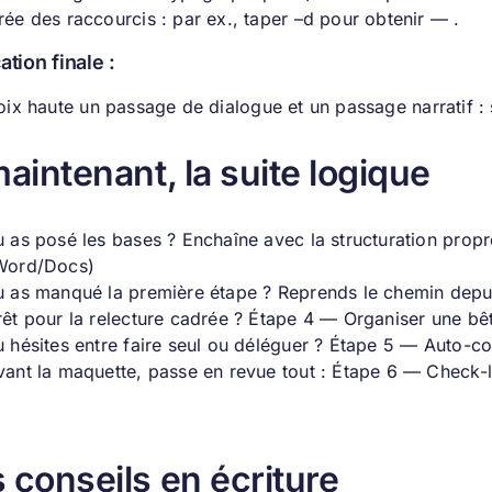
rée des raccourcis : par ex., taper –d pour obtenir — .
ation finale :
oix haute un passage de dialogue et un passage narratif : 
maintenant, la suite logique
u as posé les bases ? Enchaîne avec la structuration prop
Word/Docs)
u as manqué la première étape ? Reprends le chemin dep
rêt pour la relecture cadrée ? Étape 4 — Organiser une bêt
u hésites entre faire seul ou déléguer ? Étape 5 — Auto-co
vant la maquette, passe en revue tout : Étape 6 — Check-li
 conseils en écriture