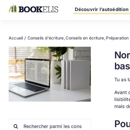
Passer
au
Découvrir l’autoédition
contenu
Accueil
Conseils d'écriture
Conseils en écriture
Préparation
Nor
bas
Tu as 
Avant 
lisibil
mais de
Pou
Rechercher: