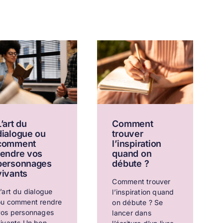
L’art du
Comment
dialogue ou
trouver
comment
l’inspiration
rendre vos
quand on
personnages
débute ?
vivants
Comment trouver
’art du dialogue
l’inspiration quand
ou comment rendre
on débute ? Se
vos personnages
lancer dans
vivants Un bon