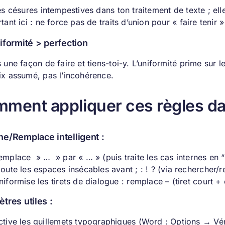
es césures intempestives dans ton traitement de texte ; el
tant ici : ne force pas de traits d’union pour « faire tenir »
iformité > perfection
 une façon de faire et tiens-toi-y. L’uniformité prime sur 
ix assumé, pas l’incohérence.
ment appliquer ces règles d
e/Remplace intelligent :
emplace » … » par « … » (puis traite les cas internes en “
joute les espaces insécables avant ; : ! ? (via rechercher/
niformise les tirets de dialogue : remplace – (tiret court 
tres utiles :
ctive les guillemets typographiques (Word : Options → Vér