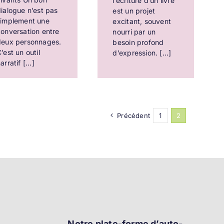
l’écriture d’un livre
ialogue n’est pas
est un projet
simplement une
excitant, souvent
onversation entre
nourri par un
deux personnages.
besoin profond
’est un outil
d’expression. [...]
arratif [...]
Précédent
1
2
Notre plate-forme d’auto-