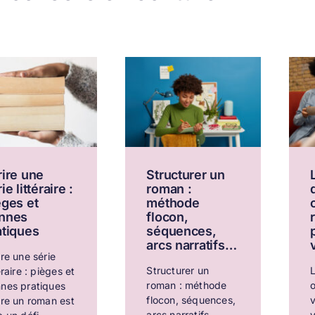
rire une
Structurer un
ie littéraire :
roman :
èges et
méthode
nnes
flocon,
atiques
séquences,
arcs narratifs…
ire une série
Structurer un
L
éraire : pièges et
roman : méthode
nes pratiques
flocon, séquences,
ire un roman est
arcs narratifs…