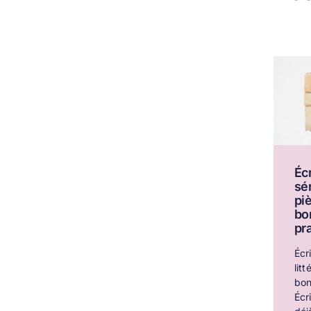
Éc
sér
pi
bo
pr
Écr
litt
bon
Écr