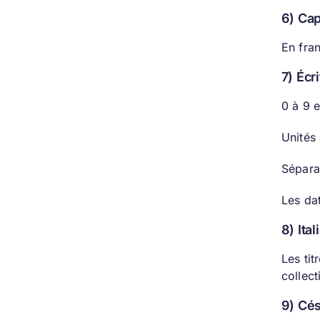
6) Cap
En fran
7) Écr
0 à 9 e
Unités
Séparat
Les da
8) Ita
Les tit
collect
9) Cé