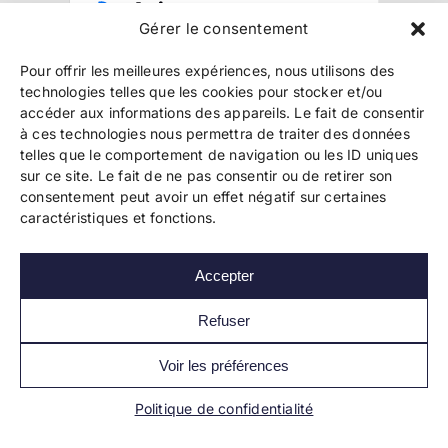
Gérer le consentement
Pour offrir les meilleures expériences, nous utilisons des
technologies telles que les cookies pour stocker et/ou
accéder aux informations des appareils. Le fait de consentir
à ces technologies nous permettra de traiter des données
telles que le comportement de navigation ou les ID uniques
Copyright 2024 Bookelis –
CGU
–
CGS
–
CGPPA
–
sur ce site. Le fait de ne pas consentir ou de retirer son
Mentions légales
–
Politique de confidentialité
–
consentement peut avoir un effet négatif sur certaines
Paiement et sécurité
caractéristiques et fonctions.
Accepter
Les liens essentiels
Découvrir l’autoédition
Refuser
Imprimer un livre
Conseils de pros
Voir les préférences
Vendre ses livres
FAQ
Politique de confidentialité
Actualités