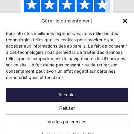
Gérer le consentement
Copyright 2024 Bookelis –
CGU
–
CGS
–
CGPPA
–
Pour offrir les meilleures expériences, nous utilisons des
Mentions légales
–
Politique de confidentialité
–
technologies telles que les cookies pour stocker et/ou
Paiement et sécurité
accéder aux informations des appareils. Le fait de consentir
à ces technologies nous permettra de traiter des données
telles que le comportement de navigation ou les ID uniques
sur ce site. Le fait de ne pas consentir ou de retirer son
Les liens essentiels
consentement peut avoir un effet négatif sur certaines
Découvrir l’autoédition
caractéristiques et fonctions.
Imprimer un livre
Conseils de pros
Vendre ses livres
Accepter
FAQ
Actualités
Refuser
Voir les préférences