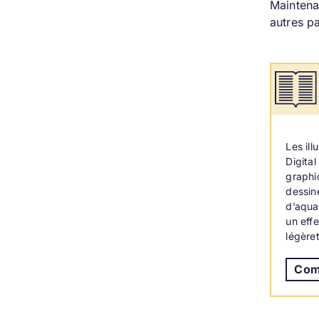
Maintena
autres pa
Les ill
Digital
graphi
dessin
d’aquar
un eff
légèret
Com