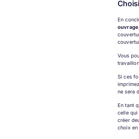
Choisi
En concl
ouvrage, 
couvertu
couvertu
Vous pou
travaill
Si ces f
imprimez
ne sera d
En tant q
celle qu
créer de
choix en