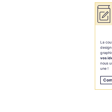
La cou
design
graphi
vos id
nous u
une !
Com