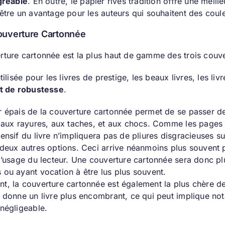
agréable
. En outre, le papier rives tradition offre une meil
 être un avantage pour les auteurs qui souhaitent des coul
couverture Cartonnée
rture cartonnée est la plus haut de gamme des trois couve
utilisée pour les livres de prestige, les beaux livres, les l
et de robustesse
.
r épais de la couverture cartonnée permet de se passer de
t aux rayures, aux taches, et aux chocs. Comme les pages 
ensif du livre n’impliquera pas de pliures disgracieuses su
 deux autres options. Ceci arrive néanmoins plus souvent 
 l’usage du lecteur. Une couverture cartonnée sera donc p
 ou ayant vocation à être lus plus souvent.
t, la couverture cartonnée est également la plus chère des
t donne un livre plus encombrant, ce qui peut implique no
 négligeable.