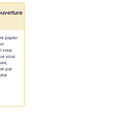
ouverture
re papier
un
i vous
que vous
ure,
er par
otre