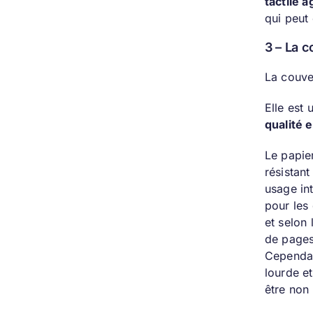
tactile 
qui peut
3 – La 
La couve
Elle est 
qualité 
Le papie
résistan
usage int
pour les
et selon
de pages
Cependan
lourde e
être non