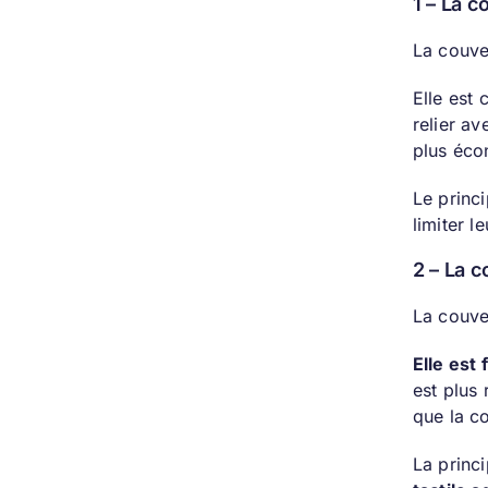
1 – La 
La couver
Elle est 
relier av
plus éco
Le princ
limiter l
2 – La c
La couver
Elle est 
est plus 
que la c
La princi