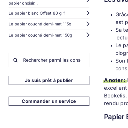
papier choisir…
Le papier blanc Offset 80 g ?
Grâc
est 
Le papier couché demi-mat 115g
Sa t
Le papier couché demi-mat 150g
lectu
Le pa
biog
Rechercher:
Son 
cons
A noter :
Je suis prêt à publier
excellent
Bookelis.
Commander un service
rendu pro
Papier 