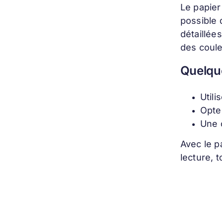
Le papier
possible 
détaillée
des coule
Quelque
Util
Opte
Une c
Avec le p
lecture, 