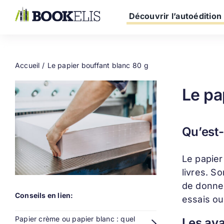
Passer
au
Découvrir l’autoédition
contenu
Accueil
Le papier bouffant blanc 80 g
Le pa
Qu’est-
Le papier
livres. S
de donner
Conseils en lien:
essais ou
Papier crème ou papier blanc : quel
Les ava