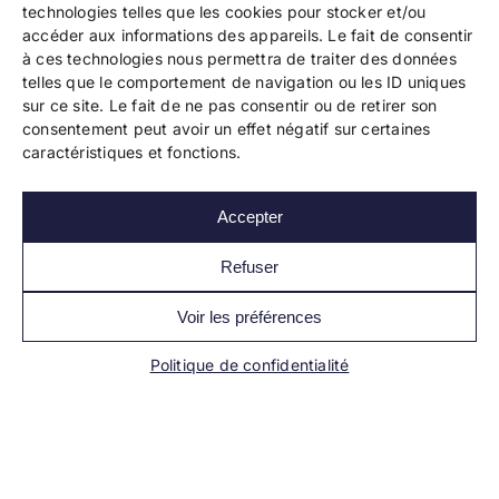
technologies telles que les cookies pour stocker et/ou
accéder aux informations des appareils. Le fait de consentir
à ces technologies nous permettra de traiter des données
telles que le comportement de navigation ou les ID uniques
Copyright 2024 Bookelis –
CGU
–
CGS
–
CGPPA
–
sur ce site. Le fait de ne pas consentir ou de retirer son
Mentions légales
–
Politique de confidentialité
–
consentement peut avoir un effet négatif sur certaines
Paiement et sécurité
caractéristiques et fonctions.
Accepter
Les liens essentiels
Découvrir l’autoédition
Refuser
Imprimer un livre
Conseils de pros
Voir les préférences
Vendre ses livres
FAQ
Politique de confidentialité
Actualités