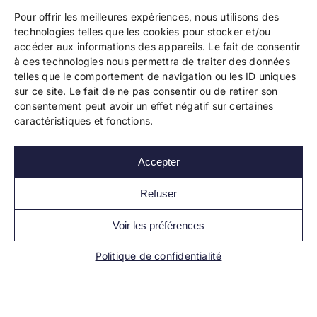
Pour offrir les meilleures expériences, nous utilisons des
technologies telles que les cookies pour stocker et/ou
accéder aux informations des appareils. Le fait de consentir
à ces technologies nous permettra de traiter des données
telles que le comportement de navigation ou les ID uniques
Copyright 2024 Bookelis –
CGU
–
CGS
–
CGPPA
–
sur ce site. Le fait de ne pas consentir ou de retirer son
Mentions légales
–
Politique de confidentialité
–
consentement peut avoir un effet négatif sur certaines
Paiement et sécurité
caractéristiques et fonctions.
Accepter
Les liens essentiels
Découvrir l’autoédition
Refuser
Imprimer un livre
Conseils de pros
Voir les préférences
Vendre ses livres
FAQ
Politique de confidentialité
Actualités