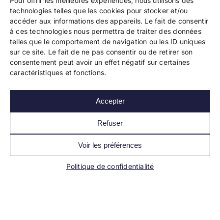
Pour offrir les meilleures expériences, nous utilisons des
technologies telles que les cookies pour stocker et/ou
accéder aux informations des appareils. Le fait de consentir
à ces technologies nous permettra de traiter des données
telles que le comportement de navigation ou les ID uniques
Copyright 2024 Bookelis –
CGU
–
CGS
–
CGPPA
–
sur ce site. Le fait de ne pas consentir ou de retirer son
Mentions légales
–
Politique de confidentialité
–
consentement peut avoir un effet négatif sur certaines
Paiement et sécurité
caractéristiques et fonctions.
Accepter
Les liens essentiels
Découvrir l’autoédition
Refuser
Imprimer un livre
Conseils de pros
Voir les préférences
Vendre ses livres
FAQ
Politique de confidentialité
Actualités