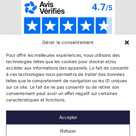
Gérer le consentement
Copyright 2024 Bookelis –
CGU
–
CGS
–
CGPPA
–
Pour offrir les meilleures expériences, nous utilisons des
Mentions légales
–
Politique de confidentialité
–
technologies telles que les cookies pour stocker et/ou
Paiement et sécurité
accéder aux informations des appareils. Le fait de consentir
à ces technologies nous permettra de traiter des données
telles que le comportement de navigation ou les ID uniques
sur ce site. Le fait de ne pas consentir ou de retirer son
Les liens essentiels
consentement peut avoir un effet négatif sur certaines
Découvrir l’autoédition
caractéristiques et fonctions.
Imprimer un livre
Conseils de pros
Vendre ses livres
Accepter
FAQ
Actualités
Refuser