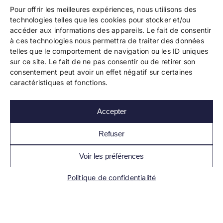
Pour offrir les meilleures expériences, nous utilisons des
technologies telles que les cookies pour stocker et/ou
accéder aux informations des appareils. Le fait de consentir
à ces technologies nous permettra de traiter des données
telles que le comportement de navigation ou les ID uniques
Copyright 2024 Bookelis –
CGU
–
CGS
–
CGPPA
–
sur ce site. Le fait de ne pas consentir ou de retirer son
Mentions légales
–
Politique de confidentialité
–
consentement peut avoir un effet négatif sur certaines
Paiement et sécurité
caractéristiques et fonctions.
Accepter
Les liens essentiels
Découvrir l’autoédition
Refuser
Imprimer un livre
Conseils de pros
Voir les préférences
Vendre ses livres
FAQ
Politique de confidentialité
Actualités