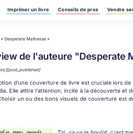
Imprimer un livre
Conseils de pros
Vendre ses
e « Desperate Maîtresse »
view de l'auteure "Desperate 
ory][post_published]
ption d’une
couverture de livre
est cruciale lors de
ia. Elle attire l’attention, incite à la découverte 
 Choisir un ou des bons visuels de couverture est d
Toi, ça va le boulot, c'est tra