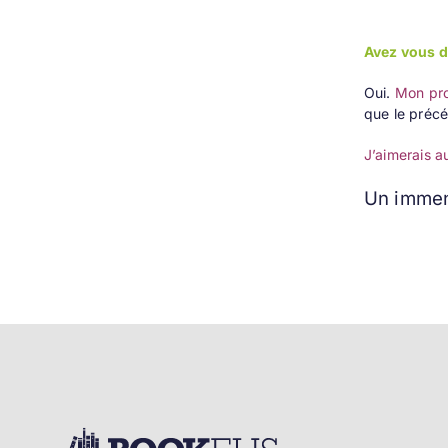
Avez vous d’
Oui.
Mon pro
que le préc
J’aimerais a
Un immen