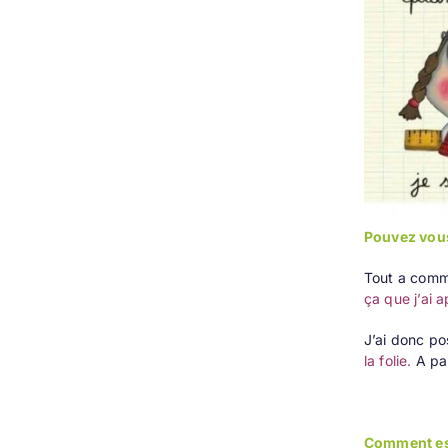
Pouvez vou
Tout a comm
ça que j’ai 
J’ai donc po
la folie.
A par
Comment est