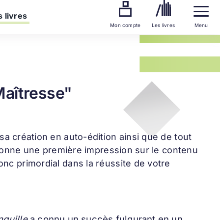
 livres
Mon compte
Les livres
Menu
Maîtresse"
 sa création en auto-édition ainsi que de tout
et donne une première impression sur le contenu
onc primordial dans la réussite de votre
nquille
a connu un succès fulgurant en un