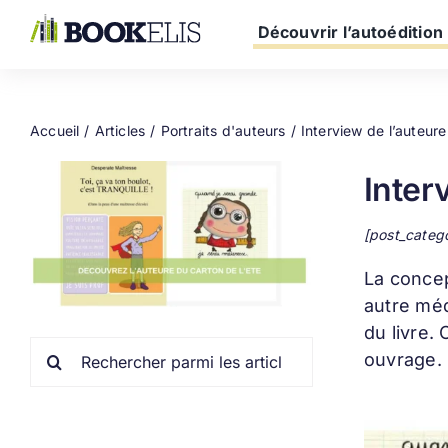
Passer
au
Découvrir l’autoédition
contenu
Accueil
Articles
Portraits d'auteurs
Interview de l’auteur
Inter
[post_categ
La conce
autre méd
du livre.
Rechercher:
ouvrage.