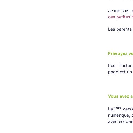
Je me suis r
ces petites h
Les parents,
Prévoyez vo
Pour l’instan
page est un 
Vous avez a
ère
La 1
versi
numérique, c
avec soi da