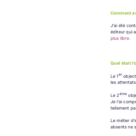
Comment ave
J’ai été con
éditeur qui a
plus libre.
Quel était l
er
Le 1
object
les attentats
ème
Le 2
obje
Je l’ai comp
tellement pa
Le métier d’
absents ne s