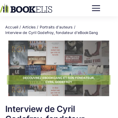
Passer
au
contenu
Accueil
Articles
Portraits d'auteurs
Interview de Cyril Godefroy, fondateur d’eBookGang
Interview de Cyril