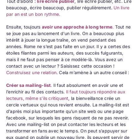
Tout d’abord :
lire écrire publier
, lire écrire publier, etc. Lire
beaucoup, écrire beaucoup, publier régulièrement.
Un livre
par an est un bon rythme.
Ensuite, toujours
avoir une approche à long terme
.
Tout ne
se joue pas au lancement d’un livre. On a beaucoup plus
intérêt à jouer la longue traîne, on vend pendant des
années. Rome ne s’est pas faite en un jour. Il y a certes des
étoiles filantes parmi les auteurs, des succès fulgurants,
mais il ne faut pas penser à ce modèle-là. Vous avez un
contact avec un lecteur ? Saisissez cette occasion !
Construisez une relation
. Cela m’amène à un autre conseil :
Créer sa mailing-list
.
Il faut absolument en avoir une et
l’enrichir au fil des contacts.
Il faut toujours répondre aux
lecteurs, même s’ils critiquent
, la bienveillance crée un
cercle vertueux qui nous revient ensuite. La mailing-list est
d’après moi plus importante qu’un site web ou une page
facebook, sur lesquels les gens risquent de ne pas revenir.
Avec une mailing-list on peut contacter les lecteurs et les
transformer en fans avec le temps. On peut s’appuyer sur
eux quand on publie un nouveau livre, ils peuvent servir de