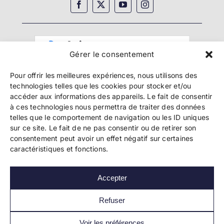
Gérer le consentement
Pour offrir les meilleures expériences, nous utilisons des
technologies telles que les cookies pour stocker et/ou
accéder aux informations des appareils. Le fait de consentir
à ces technologies nous permettra de traiter des données
telles que le comportement de navigation ou les ID uniques
Copyright 2024 Bookelis –
CGU
–
CGS
–
CGPPA
–
sur ce site. Le fait de ne pas consentir ou de retirer son
Mentions légales
–
Politique de confidentialité
–
consentement peut avoir un effet négatif sur certaines
Paiement et sécurité
caractéristiques et fonctions.
Accepter
Les liens essentiels
Découvrir l’autoédition
Refuser
Imprimer un livre
Conseils de pros
Voir les préférences