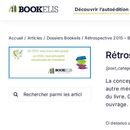
Passer
au
Découvrir l’autoédition
contenu
Accueil
Articles
Dossiers Bookelis
Rétrospective 2015 – B
Rétro
[post_categ
La conce
autre méd
Rechercher:
du livre.
ouvrage.
Ci dessous u