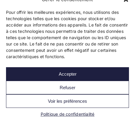
Pour offrir les meilleures expériences, nous utilisons des
technologies telles que les cookies pour stocker et/ou
accéder aux informations des appareils. Le fait de consentir
à ces technologies nous permettra de traiter des données
telles que le comportement de navigation ou les ID uniques
Copyright 2024 Bookelis –
CGU
–
CGS
–
CGPPA
–
sur ce site. Le fait de ne pas consentir ou de retirer son
Mentions légales
–
Politique de confidentialité
–
consentement peut avoir un effet négatif sur certaines
Paiement et sécurité
caractéristiques et fonctions.
Accepter
Les liens essentiels
Découvrir l’autoédition
Refuser
Imprimer un livre
Conseils de pros
Voir les préférences
Vendre ses livres
FAQ
Politique de confidentialité
Actualités