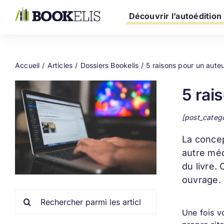
Passer
au
Découvrir l’autoédition
contenu
Accueil
Articles
Dossiers Bookelis
5 raisons pour un auteu
5 rai
[post_categ
La conce
autre méd
du livre.
ouvrage.
Rechercher:
Une fois vo