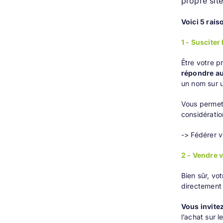
propre sit
Voici 5 rais
1 - Susciter
Être votre p
répondre au
un nom sur u
Vous permett
considératio
-> Fédérer v
2 - Vendre v
Bien sûr, vo
directement 
Vous invitez
l’achat sur l