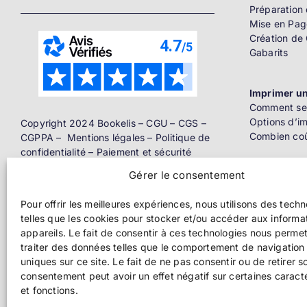
Préparation 
Mise en Pag
Création de
Gabarits
Imprimer un
Comment se 
Options d’i
Copyright 2024 Bookelis –
CGU
–
CGS
–
Combien coû
CGPPA
–
Mentions légales
–
Politique de
confidentialité
–
Paiement et sécurité
Gérer le consentement
Distributio
Livre papier
Pour offrir les meilleures expériences, nous utilisons des tech
telles que les cookies pour stocker et/ou accéder aux informa
Ebook
appareils. Le fait de consentir à ces technologies nous perme
traiter des données telles que le comportement de navigation 
uniques sur ce site. Le fait de ne pas consentir ou de retirer s
Pros de l’éd
consentement peut avoir un effet négatif sur certaines caract
et fonctions.
Impression