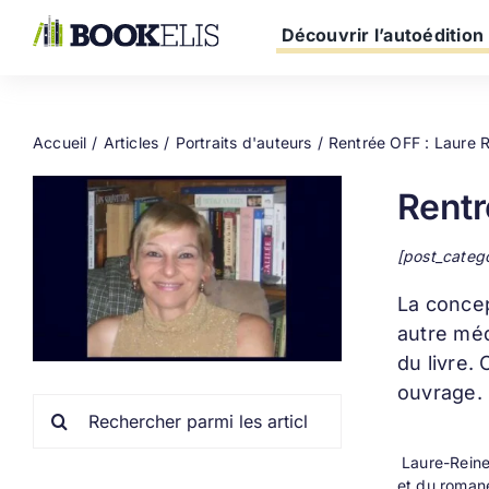
Passer
au
Découvrir l’autoédition
contenu
Accueil
Articles
Portraits d'auteurs
Rentrée OFF : Laure Re
Rentr
[post_categ
La conce
autre méd
du livre.
ouvrage.
Rechercher:
Laure-Reine 
et du roman