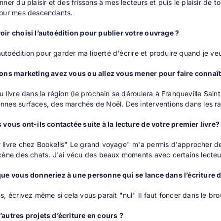
ner du plaisir et des frissons à mes lecteurs et puis le plaisir de t
pour mes descendants.
ir choisi l’autoédition pour publier votre ouvrage ?
l'autoédition pour garder ma liberté d'écrire et produire quand je ve
ions marketing avez vous ou allez vous mener pour faire connaîtr
u livre dans la région (le prochain se déroulera à Franqueville Sain
nes surfaces, des marchés de Noël. Des interventions dans les radi
 vous ont-ils contactée suite à la lecture de votre premier livre
livre chez Bookelis" Le grand voyage" m'a permis d'approcher des
cène des chats. J'ai vécu des beaux moments avec certains lecteu
que vous donneriez à une personne qui se lance dans l’écriture d
s, écrivez même si cela vous paraît "nul" Il faut foncer dans le brou
autres projets d’écriture en cours ?