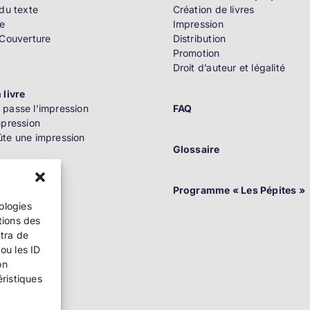
du texte
Création de livres
e
Impression
 Couverture
Distribution
Promotion
Droit d’auteur et légalité
 livre
passe l’impression
FAQ
mpression
te une impression
Glossaire
n
Programme « Les Pépites »
nologies
tions des
ttra de
ou les ID
on
ition
éristiques
 au Québec