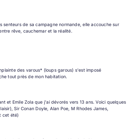
 les senteurs de sa campagne normande, elle accouche sur
ntre rêve, cauchemar et la réalité.
complainte des varous* (loups garous) s'est imposé
iche tout près de mon habitation.
 et Emile Zola que j'ai dévorés vers 13 ans. Voici quelques
plaisir), Sir Conan Doyle, Alan Poe, M Rhodes James,
t cet été)