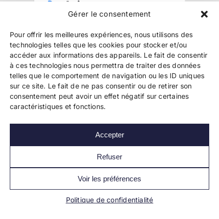
Gérer le consentement
Pour offrir les meilleures expériences, nous utilisons des
technologies telles que les cookies pour stocker et/ou
accéder aux informations des appareils. Le fait de consentir
à ces technologies nous permettra de traiter des données
telles que le comportement de navigation ou les ID uniques
Copyright 2024 Bookelis –
CGU
–
CGS
–
CGPPA
–
sur ce site. Le fait de ne pas consentir ou de retirer son
Mentions légales
–
Politique de confidentialité
–
consentement peut avoir un effet négatif sur certaines
Paiement et sécurité
caractéristiques et fonctions.
Accepter
Les liens essentiels
Découvrir l’autoédition
Refuser
Imprimer un livre
Conseils de pros
Voir les préférences
Vendre ses livres
FAQ
Politique de confidentialité
Actualités