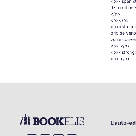
<p><span st
distribution 
</p>
<p></p>
<p><strong>P
prix de vent
votre couve
<p> </p>
<p><strong>
<p> </p>
L’auto-éd