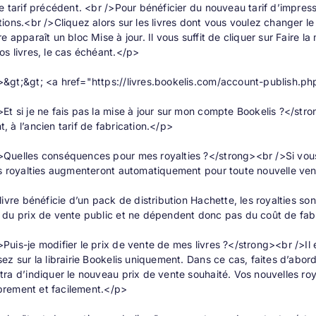
e tarif précédent. <br />Pour bénéficier du nouveau tarif d’impres
ions.<br />Cliquez alors sur les livres dont vous voulez changer le
e apparaît un bloc Mise à jour. Il vous suffit de cliquer sur Faire l
s livres, le cas échéant.</p>
&gt;&gt; <a href="https://livres.bookelis.com/account-publish
t si je ne fais pas la mise à jour sur mon compte Bookelis ?</str
 à l’ancien tarif de fabrication.</p>
uelles conséquences pour mes royalties ?</strong><br />Si vous c
s royalties augmenteront automatiquement pour toute nouvelle vent
livre bénéficie d’un pack de distribution Hachette, les royalties son
du prix de vente public et ne dépendent donc pas du coût de fabr
uis-je modifier le prix de vente de mes livres ?</strong><br />Il e
ez sur la librairie Bookelis uniquement. Dans ce cas, faites d’abord 
ra d’indiquer le nouveau prix de vente souhaité. Vos nouvelles roy
librement et facilement.</p>