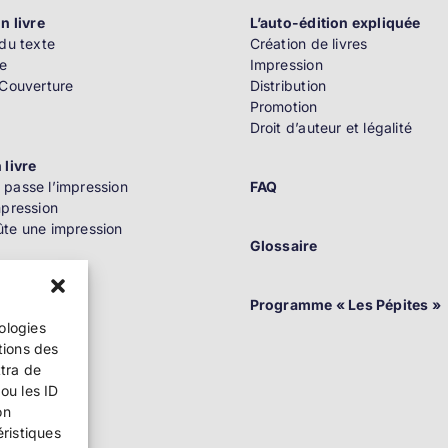
n livre
L’auto-édition expliquée
du texte
Création de livres
e
Impression
 Couverture
Distribution
Promotion
Droit d’auteur et légalité
 livre
passe l’impression
FAQ
mpression
te une impression
Glossaire
n
Programme « Les Pépites »
nologies
tions des
ttra de
ou les ID
on
ition
éristiques