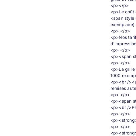
<p></p>
<p>Le coût 
<span style
exemplaire)
<p> </p>
<p>Nos tarif
d’impression
<p> </p>
<p><span st
<p> </p>
<p>La grille
1000 exempl
<p><br /><st
remises aut
<p> </p>
<p><span st
<p><br />Pe
<p> </p>
<p><strong>Q
<p> </p>
<p><strong>C