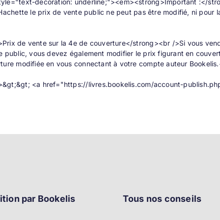
yle="text-decoration: underline;"><em><strong>Important :</str
Hachette le prix de vente public ne peut pas être modifié, ni pour la
rix de vente sur la 4e de couverture</strong><br />Si vous vendez
e public, vous devez également modifier le prix figurant en couvert
rture modifiée en vous connectant à votre compte auteur Bookelis
&gt;&gt; <a href="https://livres.bookelis.com/account-publish
ition par Bookelis
Tous nos conseils