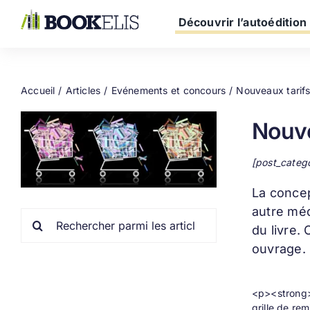
Passer
au
Découvrir l’autoédition
contenu
Accueil
Articles
Evénements et concours
Nouveaux tarifs
Nouve
[post_categ
La conce
autre méd
Rechercher:
du livre.
ouvrage.
<p><strong>A
grille de re