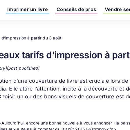
Imprimer un livre
Conseils de pros
Vendre ses
 d’impression à partir du 3 août
aux tarifs d’impression à part
ory][post_published]
ption d’une
couverture de livre
est cruciale lors de
ia. Elle attire l’attention, incite à la découverte 
 Choisir un ou des bons visuels de couverture est d
ujourd’hui, encore une bonne nouvelle à vous annoncer : la baisse 
mises aux auteurs, à compter du 3 août 2015 !</strong></p>