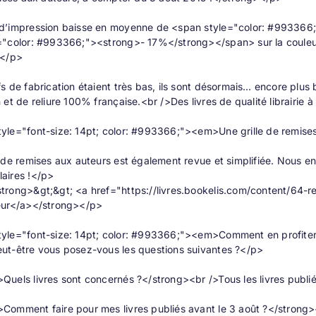
d’impression baisse en moyenne de <span style="color: #993366;
="color: #993366;"><strong>- 17%</strong></span> sur la couleu
.</p>
s de fabrication étaient très bas, ils sont désormais… encore plus
 et de reliure 100% française.<br />Des livres de qualité librairie 
yle="font-size: 14pt; color: #993366;"><em>Une grille de remise
 de remises aux auteurs est également revue et simplifiée. Nous en 
aires !</p>
rong>&gt;&gt; <a href="https://livres.bookelis.com/content/64-rem
eur</a></strong></p>
yle="font-size: 14pt; color: #993366;"><em>Comment en profit
ut-être vous posez-vous les questions suivantes ?</p>
uels livres sont concernés ?</strong><br />Tous les livres publiés
omment faire pour mes livres publiés avant le 3 août ?</strong><