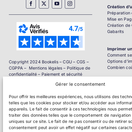
Création d’u
Préparation 
Mise en Pag
Création de
Gabarits
Imprimer un
Comment se 
Options d’i
Copyright 2024 Bookelis –
CGU
–
CGS
–
Combien coû
CGPPA
–
Mentions légales
–
Politique de
confidentialité
–
Paiement et sécurité
Gérer le consentement
Distributio
Livre papier
Pour offrir les meilleures expériences, nous utilisons des tech
telles que les cookies pour stocker et/ou accéder aux informa
Ebook
appareils. Le fait de consentir à ces technologies nous perme
traiter des données telles que le comportement de navigation 
uniques sur ce site. Le fait de ne pas consentir ou de retirer s
Pros de l’éd
consentement peut avoir un effet négatif sur certaines caract