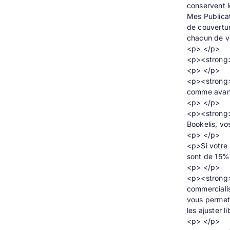
conservent l
Mes Publicat
de couvertur
chacun de vo
<p> </p>
<p><strong>
<p> </p>
<p><strong>E
comme avant,
<p> </p>
<p><strong>Q
Bookelis, vo
<p> </p>
<p>Si votre 
sont de 15% 
<p> </p>
<p><strong>P
commercialis
vous permett
les ajuster 
<p> </p>