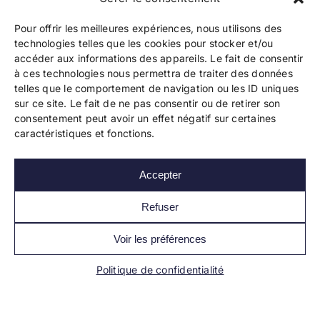
Pour offrir les meilleures expériences, nous utilisons des
technologies telles que les cookies pour stocker et/ou
accéder aux informations des appareils. Le fait de consentir
à ces technologies nous permettra de traiter des données
telles que le comportement de navigation ou les ID uniques
Copyright 2024 Bookelis –
CGU
–
CGS
–
CGPPA
–
sur ce site. Le fait de ne pas consentir ou de retirer son
Mentions légales
–
Politique de confidentialité
–
consentement peut avoir un effet négatif sur certaines
Paiement et sécurité
caractéristiques et fonctions.
Accepter
Les liens essentiels
Découvrir l’autoédition
Refuser
Imprimer un livre
Conseils de pros
Voir les préférences
Vendre ses livres
FAQ
Politique de confidentialité
Actualités