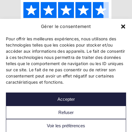
Gérer le consentement
Copyright 2024 Bookelis –
CGU
–
CGS
–
CGPPA
–
Pour offrir les meilleures expériences, nous utilisons des
Mentions légales
–
Politique de confidentialité
–
technologies telles que les cookies pour stocker et/ou
Paiement et sécurité
accéder aux informations des appareils. Le fait de consentir
à ces technologies nous permettra de traiter des données
telles que le comportement de navigation ou les ID uniques
sur ce site. Le fait de ne pas consentir ou de retirer son
Les liens essentiels
consentement peut avoir un effet négatif sur certaines
Découvrir l’autoédition
caractéristiques et fonctions.
Imprimer un livre
Conseils de pros
Vendre ses livres
Accepter
FAQ
Actualités
Refuser
Voir les préférences