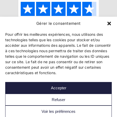
Gérer le consentement
Copyright 2024 Bookelis –
CGU
–
CGS
–
CGPPA
–
Pour offrir les meilleures expériences, nous utilisons des
Mentions légales
–
Politique de confidentialité
–
technologies telles que les cookies pour stocker et/ou
Paiement et sécurité
accéder aux informations des appareils. Le fait de consentir
à ces technologies nous permettra de traiter des données
telles que le comportement de navigation ou les ID uniques
sur ce site. Le fait de ne pas consentir ou de retirer son
Les liens essentiels
consentement peut avoir un effet négatif sur certaines
Découvrir l’autoédition
caractéristiques et fonctions.
Imprimer un livre
Conseils de pros
Vendre ses livres
Accepter
FAQ
Actualités
Refuser
Voir les préférences