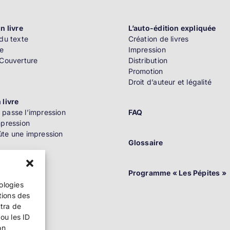
n livre
L’auto-édition expliquée
du texte
Création de livres
e
Impression
 Couverture
Distribution
Promotion
Droit d’auteur et légalité
 livre
passe l’impression
FAQ
mpression
te une impression
Glossaire
n
Programme « Les Pépites »
nologies
tions des
ttra de
ou les ID
on