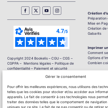
Création d’u
Préparation 
Mise en Pag
Création de
Gabarits
Imprimer un
Comment se 
Options d’i
Copyright 2024 Bookelis –
CGU
–
CGS
–
Combien coû
CGPPA
–
Mentions légales
–
Politique de
confidentialité
–
Paiement et sécurité
Gérer le consentement
Distributio
Livre papier
Pour offrir les meilleures expériences, nous utilisons des tech
telles que les cookies pour stocker et/ou accéder aux informa
Ebook
appareils. Le fait de consentir à ces technologies nous perme
traiter des données telles que le comportement de navigation 
uniques sur ce site. Le fait de ne pas consentir ou de retirer s