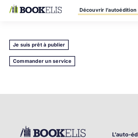
Passer
au
Découvrir l’autoédition
contenu
Je suis prêt à publier
Commander un service
L’auto-éd