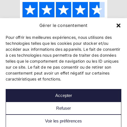
Gérer le consentement
Copyright 2024 Bookelis –
CGU
–
CGS
–
CGPPA
–
Pour offrir les meilleures expériences, nous utilisons des
Mentions légales
–
Politique de confidentialité
–
technologies telles que les cookies pour stocker et/ou
Paiement et sécurité
accéder aux informations des appareils. Le fait de consentir
à ces technologies nous permettra de traiter des données
telles que le comportement de navigation ou les ID uniques
sur ce site. Le fait de ne pas consentir ou de retirer son
Les liens essentiels
consentement peut avoir un effet négatif sur certaines
Découvrir l’autoédition
caractéristiques et fonctions.
Imprimer un livre
Conseils de pros
Vendre ses livres
Accepter
FAQ
Actualités
Refuser
Voir les préférences