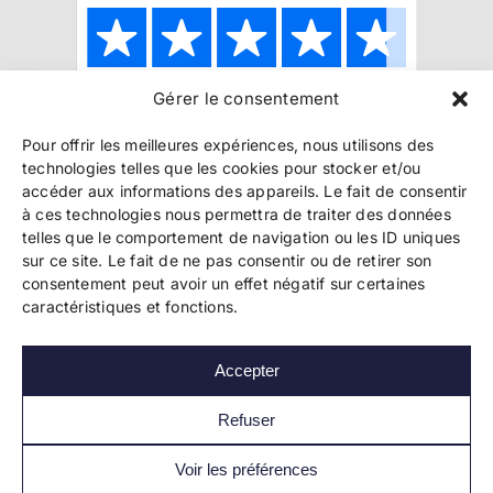
Gérer le consentement
Copyright 2024 Bookelis –
CGU
–
CGS
–
CGPPA
–
Pour offrir les meilleures expériences, nous utilisons des
Mentions légales
–
Politique de confidentialité
–
technologies telles que les cookies pour stocker et/ou
Paiement et sécurité
accéder aux informations des appareils. Le fait de consentir
à ces technologies nous permettra de traiter des données
telles que le comportement de navigation ou les ID uniques
sur ce site. Le fait de ne pas consentir ou de retirer son
Les liens essentiels
consentement peut avoir un effet négatif sur certaines
Découvrir l’autoédition
caractéristiques et fonctions.
Imprimer un livre
Conseils de pros
Vendre ses livres
Accepter
FAQ
Actualités
Refuser
Voir les préférences