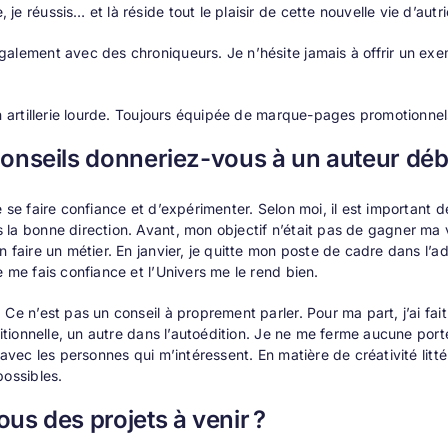
e réussis… et là réside tout le plaisir de cette nouvelle vie d’autri
alement avec des chroniqueurs. Je n’hésite jamais à offrir un exe
on artillerie lourde. Toujours équipée de marque-pages promotionnel
onseils donneriez-vous à un auteur déb
e se faire confiance et d’expérimenter. Selon moi, il est important
la bonne direction. Avant, mon objectif n’était pas de gagner ma vi
n faire un métier. En janvier, je quitte mon poste de cadre dans l’
e me fais confiance et l’Univers me le rend bien.
 Ce n’est pas un conseil à proprement parler. Pour ma part, j’ai fa
ditionnelle, un autre dans l’autoédition. Je ne me ferme aucune porte
r avec les personnes qui m’intéressent. En matière de créativité lit
possibles.
us des projets à venir ?