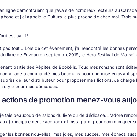
n ligne démontraient que j’avais de nombreux lecteurs au Canada. 
éphone et j’ai appelé le Cultura le plus proche de chez moi. Trois 
.
out est parti !
t pas tout… Lors de cet événement, j’ai rencontré les bonnes perso
du livre de Fuveau en septembre2019, le Hero Festival de Marseill
tenant partie des Pépites de Bookélis. Tous mes romans sont édités
mon village a commandé mes bouquins pour une mise en avant spéci
auprès de leur distributeur pour proposer mes fictions. Je charge 
n stylo pour mes dédicaces.
 actions de promotion menez-vous aujo
 je fais beaucoup de salons du livre ou de dédicace. J’adore rencon
iaux (principalement Facebook et Instagram) pour communiquer sur
ger les bonnes nouvelles, mes joies, mes succès, mes échecs aussi. P