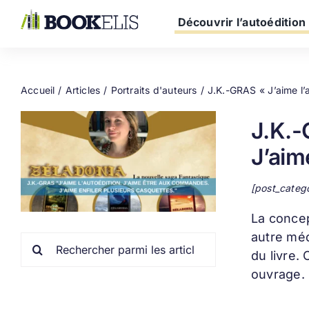
Passer
au
Découvrir l’autoédition
contenu
Accueil
Articles
Portraits d'auteurs
J.K.-GRAS « J’aime l’
J.K.-
J’aim
[post_categ
La conce
autre méd
Rechercher:
du livre.
ouvrage.