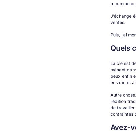
recommence, j
J’échange ég
ventes.
Puis, j’ai m
Quels c
La clé est d
mènent dans 
peux enfin e
enivrante. J
Autre chose.
l’édition tra
de travaille
contraintes 
Avez-vo