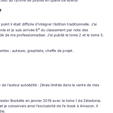
ecteur au rythme de pirates en quête de liberté.
?
t il était difficile d'intégrer l’édition traditionnelle. J’ai
e
onia
et je suis arrivée 6
du classement par note des
é de me professionnaliser. J’ai publié le
tome 2
et le
tome 3
.
ttes : auteure, graphiste, cheffe de projet.
de l’auteur autoédité : j’étais limitée dans la vente de mes
 tester Bookélis en janvier 2019 avec le tome 1 de Zéladonia.
t je conservais ainsi l’exclusivité de l’e-book à Amazon. Il
dle.