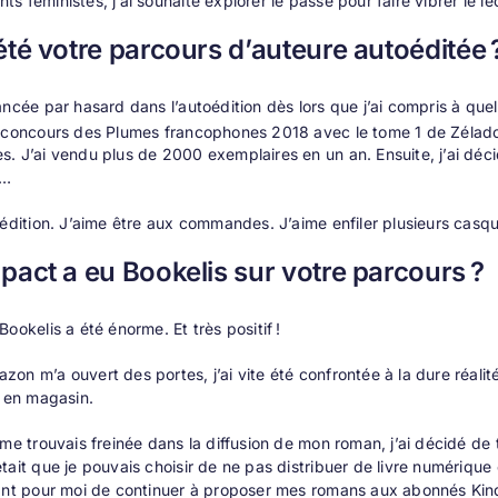
s féministes, j’ai souhaité explorer le passé pour faire vibrer le l
été votre parcours d’auteure autoéditée 
ncée par hasard dans l’autoédition dès lors que j’ai compris à quel poin
u concours des Plumes francophones 2018 avec
le tome 1 de Zélad
. J’ai vendu plus de 2000 exemplaires en un an. Ensuite, j’ai décid
s…
oédition. J’aime être aux commandes. J’aime enfiler plusieurs casque
pact a eu Bookelis sur votre parcours ?
ookelis a été énorme. Et très positif !
on m’a ouvert des portes, j’ai vite été confrontée à la dure réalité 
r en magasin.
 me trouvais freinée dans la diffusion de mon roman, j’ai décidé de
tait que je pouvais choisir de ne pas distribuer de livre numérique e
ant pour moi de continuer à proposer mes romans aux abonnés Kin