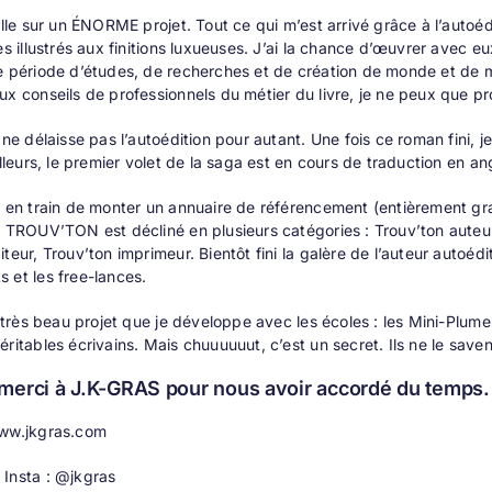
aille sur un ÉNORME projet. Tout ce qui m’est arrivé grâce à l’autoéd
res illustrés aux finitions luxueuses. J’ai la chance d’œuvrer avec e
e période d’études, de recherches et de création de monde et de magi
ux conseils de professionnels du métier du livre, je ne peux que pro
e ne délaisse pas l’autoédition pour autant. Une fois ce roman fini,
illeurs, le premier volet de la saga est en cours de traduction en an
i en train de monter un annuaire de référencement (entièrement grat
. TROUV’TON est décliné en plusieurs catégories : Trouv’ton auteur,
iteur, Trouv’ton imprimeur. Bientôt fini la galère de l’auteur autoéd
 et les free-lances.
un très beau projet que je développe avec les écoles : les Mini-Plume
éritables écrivains. Mais chuuuuuut, c’est un secret. Ils ne le sav
merci à J.K-GRAS pour nous avoir accordé du temps. V
ww.jkgras.com
 Insta : @jkgras