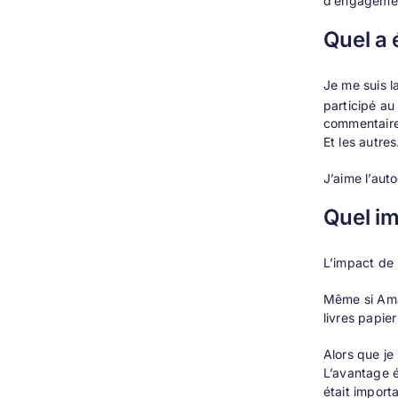
d’engagement
Quel a 
Je me suis la
participé a
commentaires
Et les autre
J’aime l’aut
Quel im
L’impact de B
Même si Amaz
livres papie
Alors que je
L’avantage é
était import