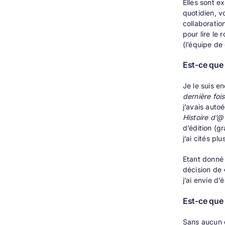
Elles sont e
quotidien, vo
collaboratio
pour lire le
(l’équipe de
Est-ce que 
Je le suis e
dernière fois
j’avais autoé
Histoire d’@
d’édition (g
j’ai cités pl
Etant donné 
décision de 
j’ai envie d’é
Est-ce que 
Sans aucun d