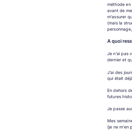
méthode en t
avant de me 
m’assurer qu
(mais la str
personnage, 
A quoi ress
Je n’ai pas 
dernier et q
J’ai des jou
qui était dé
En dehors de
futures hist
Je passe aus
Mes semaines
(je ne m’en 