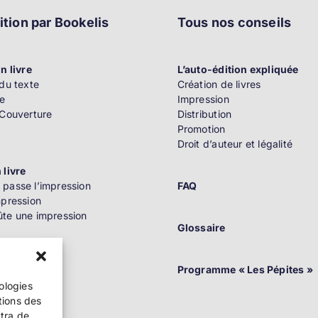
ition par Bookelis
Tous nos conseils
n livre
L’auto-édition expliquée
du texte
Création de livres
e
Impression
 Couverture
Distribution
Promotion
Droit d’auteur et légalité
 livre
passe l’impression
FAQ
mpression
te une impression
Glossaire
n
Programme « Les Pépites »
nologies
tions des
ttra de