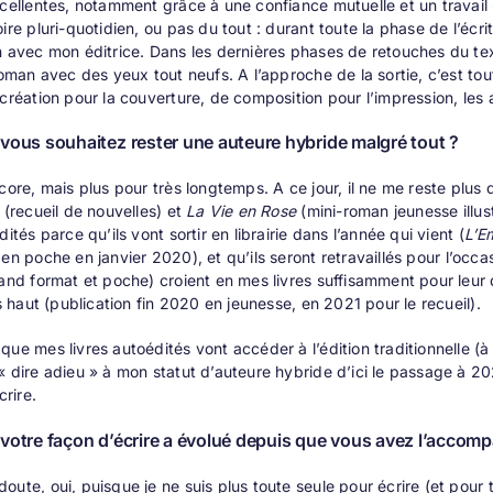
xcellentes, notamment grâce à une confiance mutuelle et un travail
ire pluri-quotidien, ou pas du tout : durant toute la phase de l’écritu
n avec mon éditrice. Dans les dernières phases de retouches du tex
 roman avec des yeux tout neufs. A l’approche de la sortie, c’est tou
 création pour la couverture, de composition pour l’impression, les
vous souhaitez rester une auteure hybride malgré tout ?
ncore, mais plus pour très longtemps. A ce jour, il ne me reste plus
(recueil de nouvelles) et
La Vie en Rose
(mini-roman jeunesse illus
dités parce qu’ils vont sortir en librairie dans l’année qui vient (
L’E
en poche en janvier 2020), et qu’ils seront retravaillés pour l’o
rand format et poche) croient en mes livres suffisamment pour leur
us haut (publication fin 2020 en jeunesse, en 2021 pour le recueil).
que mes livres autoédités vont accéder à l’édition traditionnelle (à 
« dire adieu » à mon statut d’auteure hybride d’ici le passage à 
crire.
votre façon d’écrire a évolué depuis que vous avez l’accom
oute, oui, puisque je ne suis plus toute seule pour écrire (et pour 