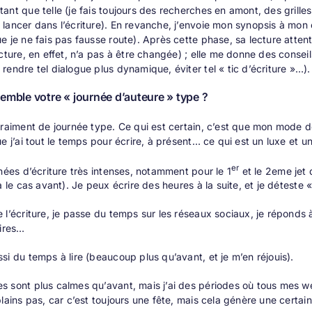
ant que telle (je fais toujours des recherches en amont, des grill
lancer dans l’écriture). En revanche, j’envoie mon synopsis à mon é
e je ne fais pas fausse route). Après cette phase, sa lecture attent
ucture, en effet, n’a pas à être changée) ; elle me donne des consei
rendre tel dialogue plus dynamique, éviter tel « tic d’écriture »…)
emble votre « journée d’auteure » type ?
vraiment de journée type. Ce qui est certain, c’est que mon mode de 
ue j’ai tout le temps pour écrire, à présent… ce qui est un luxe et 
er
rnées d’écriture très intenses, notamment pour le 1
et le 2eme jet 
jà le cas avant). Je peux écrire des heures à la suite, et je détest
 l’écriture, je passe du temps sur les réseaux sociaux, je réponds à
oires…
si du temps à lire (beaucoup plus qu’avant, et je m’en réjouis).
 sont plus calmes qu’avant, mais j’ai des périodes où tous mes we
plains pas, car c’est toujours une fête, mais cela génère une certain