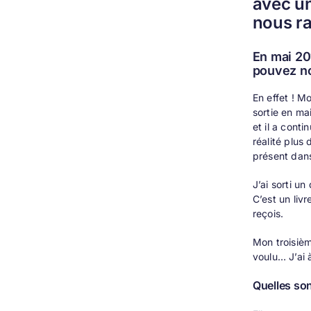
avec un
nous ra
En mai 20
pouvez no
En effet ! 
sortie en ma
et il a cont
réalité plus
présent dans
J’ai sorti u
C’est un liv
reçois.
Mon troisième
voulu… J’ai 
Quelles son