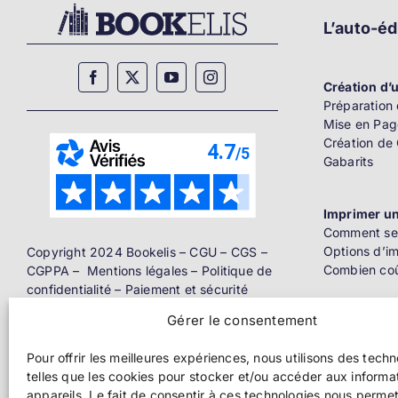
L’auto-éd
Création d’u
Préparation 
Mise en Pag
Création de
Gabarits
Imprimer un
Comment se 
Options d’i
Copyright 2024 Bookelis –
CGU
–
CGS
–
Combien coû
CGPPA
–
Mentions légales
–
Politique de
confidentialité
–
Paiement et sécurité
Gérer le consentement
Distributio
Livre papier
Pour offrir les meilleures expériences, nous utilisons des tech
telles que les cookies pour stocker et/ou accéder aux informa
Ebook
appareils. Le fait de consentir à ces technologies nous perme