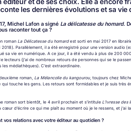
 éditeur et de ses choix. Elle a encore f
conte les dernières évolutions et sa vie 
17, Michel Lafon a signé
La délicatesse du homard
. D
us raconter tout ça ?
Mon roman
La Délicatesse du homard
est sorti en mai 2017 en librair
i 2018). Parallèlement, il a été enregistré pour une version audio (e
inué sa vie en numérique. A ce jour, il a été vendu à plus de 200 
 de lecteurs (j’ai de nombreux retours de personnes qui se le passent
 les médiathèques). C’est extraordinaire.
n deuxième roman,
La Mélancolie du kangourou
, toujours chez Miche
re qui touche les gens. Les retours sont formidables et je suis très 
 roman sort bientôt, le 4 avril prochain et s’intitule
L’Ivresse des l
à cœur d’écrire ce qui me plaît au moment où je le ressens, et j’ai 
t vos relations avec votre éditeur au quotidien ?