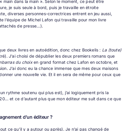
 « main dans la main ». Selon le moment, ce peut être
re, je suis seule à bord, puis je travaille en étroite
te, diverses personnes-correctrices entrent en jeu aussi,
te l’équipe de Michel Lafon qui travaille pour mon livre
 attachés de presse…).
 que deux livres en autoédition, donc chez Bookelis :
La (toute)
tré). J’ai choisi de dépublier les deux premiers romans que
mbarras du choix
en grand format chez Lafon en octobre, et
ccasion. J’ai donc eu la chance immense que mes deux maisons
 donner une nouvelle vie. Et il en sera de même pour ceux que
un rythme soutenu qui plus est), j’ai logiquement pris la
2020… et ce d’autant plus que mon éditeur me suit dans ce que
pagnement d’un éditeur ?
tout ce qu’il y a autour ou après). Je n’ai pas changé de