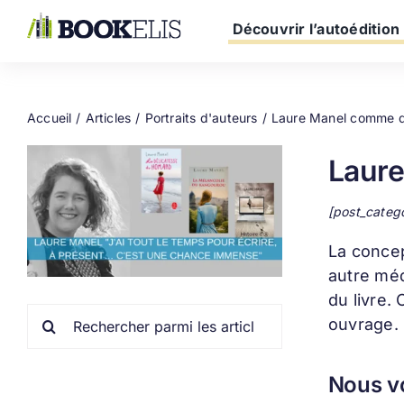
Passer
au
Découvrir l’autoédition
contenu
Accueil
Articles
Portraits d'auteurs
Laure Manel comme d
Laur
[post_categ
La conce
autre méd
du livre.
Rechercher:
ouvrage.
Nous vo