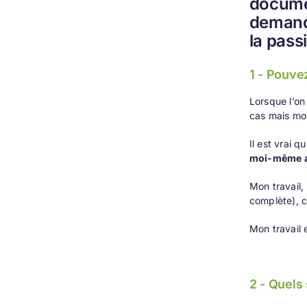
documen
demande
la pass
1 - Pouve
Lorsque l’on
cas mais mon
Il est vrai 
moi-même au
Mon travail,
complète), c
Mon travail e
2 - Quels