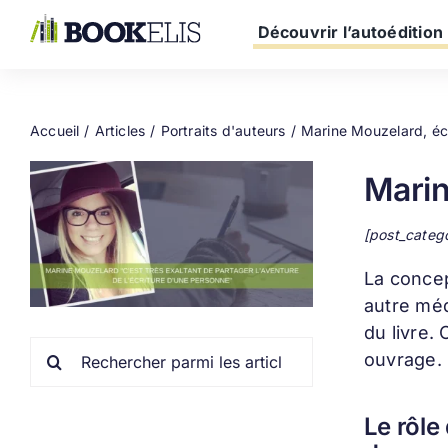
Passer
au
Découvrir l’autoédition
contenu
Accueil
Articles
Portraits d'auteurs
Marine Mouzelard, écr
Marin
[post_categ
La conce
autre méd
du livre.
Rechercher:
ouvrage.
Le rôle