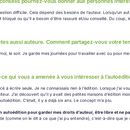
 conseils pourriez-vous donner aux personnes intéres
estion difficile. Cela dépend des besoins de l’auteur. Lorsqu’un aut
est bloqué ou qu’il a besoin d’être rassuré et/ou conseillé. Du coup,
êtes aussi auteure. Comment partagez-vous votre te
 moi, le soir. Je garde mes journées pour travailler avec ou pour me
-ce qui vous a amenée à vous intéresser à l’autoéditi
 à écrire seule. Je ne connaissais rien à l’édition. Lorsque j’ai vou
eur. J’ai découvert qu’il y avait des petites maisons d’édition moins
utoédition. C’était, il y a déjà six ans. Le concept m’a plu.
en autoédition pour garder mes droits d’auteur, être libre et ne p
de (comme on le dit à ce que j’ai pu entendre), c’est-à-dire que je 