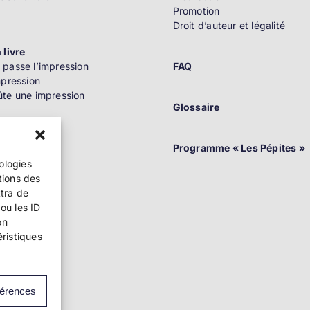
Promotion
Droit d’auteur et légalité
 livre
passe l’impression
FAQ
mpression
te une impression
Glossaire
n
Programme « Les Pépites »
nologies
tions des
ttra de
ou les ID
on
ition
éristiques
 au Québec
férences