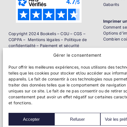
Gabarits
Imprimer un
Comment se 
Options d’i
Copyright 2024 Bookelis –
CGU
–
CGS
–
Combien coû
CGPPA
–
Mentions légales
–
Politique de
confidentialité
–
Paiement et sécurité
Gérer le consentement
Distributio
Livre papier
Pour offrir les meilleures expériences, nous utilisons des tech
telles que les cookies pour stocker et/ou accéder aux informa
Ebook
appareils. Le fait de consentir à ces technologies nous perme
traiter des données telles que le comportement de navigation 
uniques sur ce site. Le fait de ne pas consentir ou de retirer s
Pros de l’éd
consentement peut avoir un effet négatif sur certaines caract
et fonctions.
Impression
Accepter
Refuser
Voir les pré