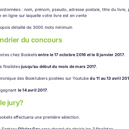
ordonnées : nom, prénom, pseudo, adresse postale, titre du livre, p
ie en ligne sur laquelle votre livre est en vente
opsis détaillé de 3000 mots minimum
ndrier du concours
extes chez Bookelis
entre le 17 octobre 2016 et le 8 janvier 2017
.
 finalistes
jusqu’au début du mois de mars 2017
.
hronique des Booktubers postées sur Youtube
du 11 au 13 avril 20
 gagnant
le 14 avril 2017
.
le jury?
ookelis effectuera une première sélection.
e Fantasy
Olivier Gay
sera chargé de choisir les 3 finalistes