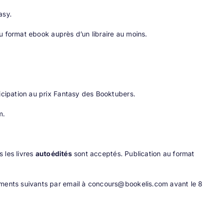
asy.
 format ebook auprès d’un libraire au moins.
ticipation au prix Fantasy des Booktubers.
m
.
s les livres
autoédités
sont acceptés. Publication au format
éments suivants par email à
concours@bookelis.com
avant le 8