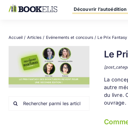
Passer
au
Découvrir l’autoédition
contenu
Accueil
Articles
Evénements et concours
Le Prix Fantasy
Le Pr
[post_categ
La conce
autre méd
du livre.
Rechercher:
ouvrage.
Commen