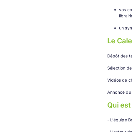
vos co
librair
un syn
Le Cale
Dépôt des t
Sélection des
Vidéos de c
Annonce du
Qui est 
- L’équipe B
- L’auteur d