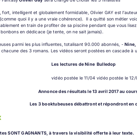
 fort, intelligent et globalement formidable, Olivier GAY est l’aute
(comme quoi il y a une vraie cohérence). Il a quitté son métier voi
obablement en train de profiter de sa piscine pendant que vous lisez
bonbons en dédicace (je tente, on ne sait jamais).
uses parmi les plus influentes, totalisant 90.000 abonnés, -
Nine,
hacune des 3 romans. Les vidéos seront postées en cascade à un j
Les lectures de Nine
Bulledop
vidéo postée le 11/04
vidéo postée le 12
Annonce des résultats le 13 avril 2017 au cour
Les 3 booktubeuses débattront et répondront en 
x
stes SONT GAGNANTS, à travers la visibilité offerte à leur texte.