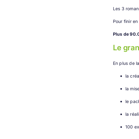
Les 3 roman
Pour finir e
Plus de 90.0
Le gra
En plus de la
la cré
la mis
le pac
la réa
100 ex