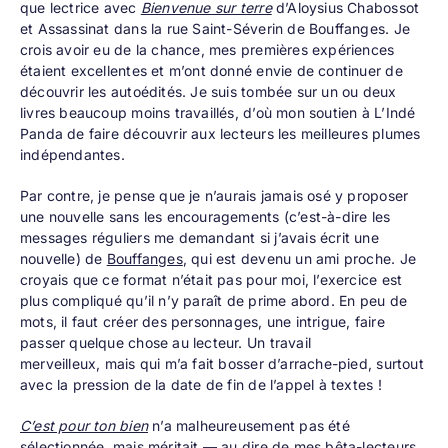
que lectrice avec
Bienvenue sur terre
d’Aloysius Chabossot
et Assassinat dans la rue Saint-Séverin de Bouffanges. Je
crois avoir eu de la chance, mes premières expériences
étaient excellentes et m’ont donné envie de continuer de
découvrir les autoédités. Je suis tombée sur un ou deux
livres beaucoup moins travaillés, d’où mon soutien à L’Indé
Panda de faire découvrir aux lecteurs les meilleures plumes
indépendantes.
Par contre, je pense que je n’aurais jamais osé y proposer
une nouvelle sans les encouragements (c’est-à-dire les
messages réguliers me demandant si j’avais écrit une
nouvelle) de
Bouffanges
, qui est devenu un ami proche. Je
croyais que ce format n’était pas pour moi, l’exercice est
plus compliqué qu’il n’y paraît de prime abord. En peu de
mots, il faut créer des personnages, une intrigue, faire
passer quelque chose au lecteur. Un travail
merveilleux, mais qui m’a fait bosser d’arrache-pied, surtout
avec la pression de la date de fin de l’appel à textes !
C’est pour ton bien
n’a malheureusement pas été
sélectionnée, mais méritait — au dire de mes bêta-lecteurs