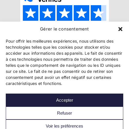
Gérer le consentement
Copyright 2024 Bookelis –
CGU
–
CGS
–
CGPPA
–
Pour offrir les meilleures expériences, nous utilisons des
Mentions légales
–
Politique de confidentialité
–
technologies telles que les cookies pour stocker et/ou
Paiement et sécurité
accéder aux informations des appareils. Le fait de consentir
à ces technologies nous permettra de traiter des données
telles que le comportement de navigation ou les ID uniques
sur ce site. Le fait de ne pas consentir ou de retirer son
Les liens essentiels
consentement peut avoir un effet négatif sur certaines
Découvrir l’autoédition
caractéristiques et fonctions.
Imprimer un livre
Conseils de pros
Vendre ses livres
Accepter
FAQ
Actualités
Refuser
Voir les préférences