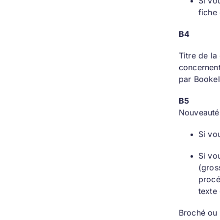
Si vo
fiche
B4
Titre de l
concernent
par Bookeli
B5
Nouveauté 
Si vo
Si vo
(gros
procé
texte 
Broché ou 