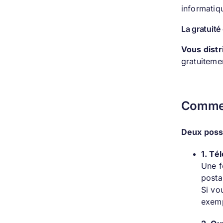
informatiq
La gratuité
Vous distr
gratuitemen
Comment
Deux possi
1. Té
Une f
posta
Si vo
exemp