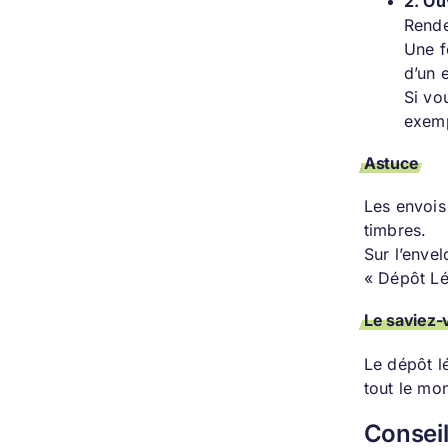
2. Ou
Rende
Une f
d’un 
Si vo
exemp
Astuce
Les envois
timbres.
Sur l’envel
« Dépôt Lé
Le saviez-
Le dépôt l
tout le mon
Conseil