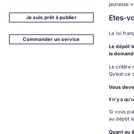
jeunesse »
Etes-vo
Je suis prêt à publier
La loi fran
Commander un service
Le dépôt lé
la demand
Le critère 
Qu’est-ce q
Vous devez
Il n’y a qu
Si vous pu
au dépôt l
Quant au 