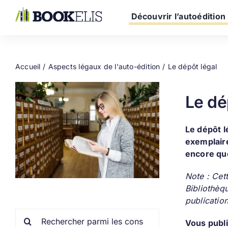
Passer
au
Découvrir l’autoédition
contenu
Accueil
Aspects légaux de l'auto-édition
Le dépôt légal
Le dé
Le dépôt l
exemplaire
encore que
Note : Cett
Bibliothèqu
publication
Rechercher:
Vous publi