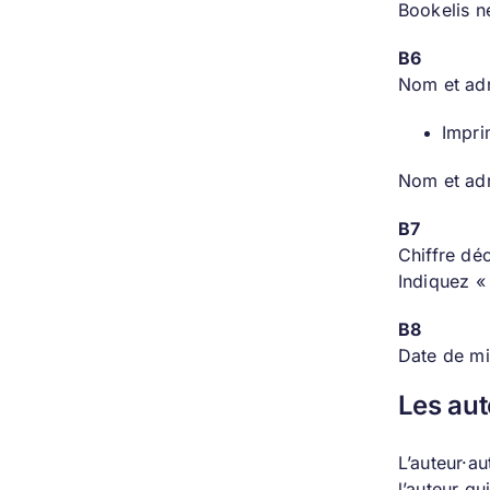
Bookelis n
B6
Nom et adr
Impri
Nom et adr
B7
Chiffre déc
Indiquez «
B8
Date de mis
Les aut
L’auteur·au
l’auteur qu