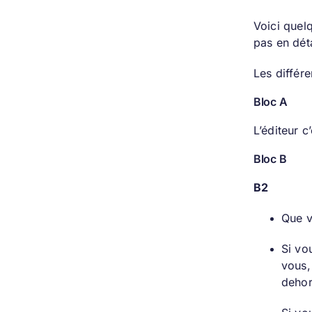
Voici quel
pas en dét
Les différe
Bloc A
L’éditeur 
Bloc B
B2
Que v
Si vo
vous,
dehor