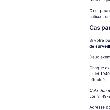
C’est pourq
utilisent u
Cas par
Si votre pu
de surveil
Deux exemp
Chaque exe
juillet 194
effectué.
Cela donne
Loi n° 49-9
Adresse po